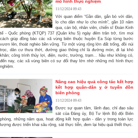
mô hình thực nghiệm
11/12/2024 09:43
Với quan điểm “Gần dân, gắn bó với dân,
lo cho dân như lo cho mình”, gần 10 năm
qua, cán bộ, nhân viên, chiến sĩ Đoàn Kinh
tế - Quốc phòng (KTQP) 737 (Quân khu 5) ngày đêm trăn trở, tìm mọi
cách giúp đồng bào các xã vùng biên thuộc huyện Ea Súp từng bước
vươn lên, thoát nghèo bền vững. Từ một vùng rộng lớn đất trống, đồi núi
trọc, dân cư thưa thớt, đường giao thông chỉ là đường mòn, đi lại khó
khăn; công trình thủy lợi, điện, nước, trường, trạm… hầu như không có,
đến nay, các xã vùng biên có sự đổi thay lớn nhờ những mô hình thực
nghiệm.
Nâng cao hiệu quả công tác kết hợp
kết hợp quân-dân y ở tuyến đồn
biên phòng
11/12/2024 09:43
Được sự quan tâm, lãnh đạo, chỉ đạo sâu
sát của Đảng ủy, Bộ Tư lệnh Bộ đội Biên
phòng, những năm qua, hoạt động kết hợp quân - dân y trong toàn lực
lượng được triển khai sâu rộng, sát thực tiễn, đem lại hiệu quả thiết thực.