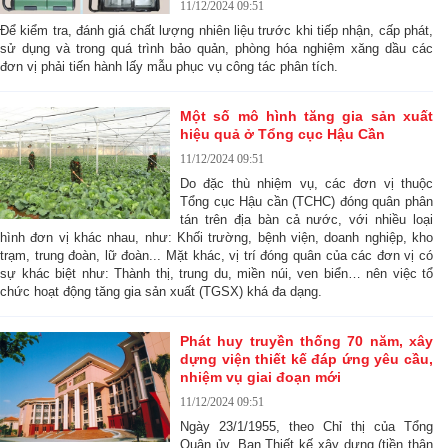
11/12/2024 09:51
Để kiểm tra, đánh giá chất lượng nhiên liệu trước khi tiếp nhận, cấp phát,
sử dụng và trong quá trình bảo quản, phòng hóa nghiệm xăng dầu các
đơn vị phải tiến hành lấy mẫu phục vụ công tác phân tích.
Một số mô hình tăng gia sản xuất
hiệu quả ở Tổng cục Hậu Cần
11/12/2024 09:51
Do đặc thù nhiệm vụ, các đơn vị thuộc
Tổng cục Hậu cần (TCHC) đóng quân phân
tán trên địa bàn cả nước, với nhiều loại
hình đơn vị khác nhau, như: Khối trường, bệnh viện, doanh nghiệp, kho
trạm, trung đoàn, lữ đoàn... Mặt khác, vị trí đóng quân của các đơn vị có
sự khác biệt như: Thành thị, trung du, miền núi, ven biển… nên việc tổ
chức hoạt động tăng gia sản xuất (TGSX) khá đa dạng.
Phát huy truyền thống 70 năm, xây
dựng viện thiết kế đáp ứng yêu cầu,
nhiệm vụ giai đoạn mới
11/12/2024 09:51
Ngày 23/1/1955, theo Chỉ thị của Tổng
Quân ủy, Ban Thiết kế xây dựng (tiền thân