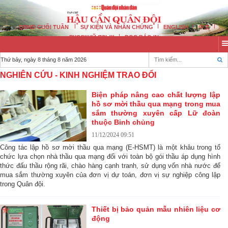
QĐND CUỐI TUẦN
SỰ KIỆN VÀ NHÂN CHỨNG
ENGLISH
中文
РУССКИЙ ЯЗЫК
ĐỌC BÁO IN
Thứ bảy, ngày 8 tháng 8 năm 2026
NGHIÊN CỨU - KINH NGHIỆM TRAO ĐỔI
Biện pháp nâng cao chất lượng lập
hồ sơ mời thầu qua mạng trong mua
sắm thường xuyên cấp Lữ đoàn
thuộc Binh chủng
11/12/2024 09:51
Công tác lập hồ sơ mời thầu qua mạng (E-HSMT) là một khâu trong tổ
chức lựa chọn nhà thầu qua mạng đối với toàn bộ gói thầu áp dụng hình
thức đấu thầu rộng rãi, chào hàng cạnh tranh, sử dụng vốn nhà nước để
mua sắm thường xuyên của đơn vị dự toán, đơn vị sự nghiệp công lập
trong Quân đội.
Thiết bị bảo quản mẫu nhiên liệu cơ
động