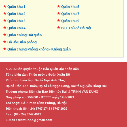
Quân khu 1
Quân khu 5
Quân khu 2
Quân khu 7
Quân khu 3
Quân khu 9
Quân khu 4
BTL Thủ đô
Hà Nội
Quân chủng Hải quân
Bộ đội Biên phòng
Quân chủng Phòng không -
Không quân
© 2015 Bản quyền thuộc Báo Quân đội nhân dân
Tổng biên tập: Thiếu tướng Đoàn Xuân Bộ
Phó tổng biên tập: Đại tá Ngô Anh Thu,
Đại tá Trần Anh Tuấn, Đại tá Lê Ngọc Long, Đại tá Nguyễn Hồng Hải
Trưởng phòng Biên tập Báo Điện tử: Đại tá TRỊNH VĂN DŨNG
Giấy phép số: 259/GP - BTTTT ngày 12-5-2021
Toà soạn: Số 7 Phan Đình Phùng, Hà Nội
Điện thoại: (84 - 24) 3747 1748 / 3747 1029
Fax : (84 - 24) 3747 4913
E-mail : dientubqd@gmail.com