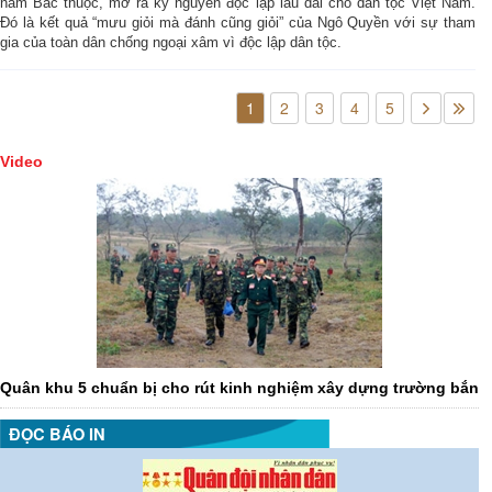
năm Bắc thuộc, mở ra kỷ nguyên độc lập lâu dài cho dân tộc Việt Nam.
Đó là kết quả “mưu giỏi mà đánh cũng giỏi” của Ngô Quyền với sự tham
gia của toàn dân chống ngoại xâm vì độc lập dân tộc.
1
2
3
4
5
Video
Quân khu 5 chuẩn bị cho rút kinh nghiệm xây dựng trường bắn
ĐỌC BÁO IN