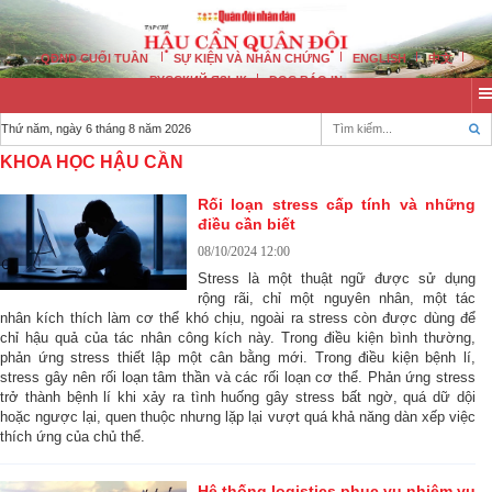
QĐND CUỐI TUẦN
SỰ KIỆN VÀ NHÂN CHỨNG
ENGLISH
中文
РУССКИЙ ЯЗЫК
ĐỌC BÁO IN
Thứ năm, ngày 6 tháng 8 năm 2026
KHOA HỌC HẬU CẦN
Rối loạn stress cấp tính và những
điều cần biết
08/10/2024 12:00
Stress là một thuật ngữ được sử dụng
rộng rãi, chỉ một nguyên nhân, một tác
nhân kích thích làm cơ thể khó chịu, ngoài ra stress còn được dùng để
chỉ hậu quả của tác nhân công kích này. Trong điều kiện bình thường,
phản ứng stress thiết lập một cân bằng mới. Trong điều kiện bệnh lí,
stress gây nên rối loạn tâm thần và các rối loạn cơ thể. Phản ứng stress
trở thành bệnh lí khi xảy ra tình huống gây stress bất ngờ, quá dữ dội
hoặc ngược lại, quen thuộc nhưng lặp lại vượt quá khả năng dàn xếp việc
thích ứng của chủ thể.
Hệ thống logistics phục vụ nhiệm vụ