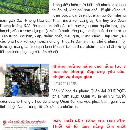
Trong điều kiện thời tiết, thổ nhưỡng không
thuận lợi, kinh phí hạn chế, để giữ vững và
từng bước cải thiện bữa ăn bộ đội, những
năm gần đây, Phòng Hậu cần tham mưu với Đảng ủy, Chỉ huy Sư đoàn
Phòng không 377 tận dụng lợi thế sẵn có, huy động các nguồn lực, quy
hoạch, đầu tư xây dựng một số mô hình trồng trọt, chăn nuôi theo hướng
“Tập trung, cơ bản, đẹp, thống nhất, hiệu quả, vững chắc”, đáp ứng yêu
cầu phù hợp với quy hoạch chung, thực tế đơn vị, hạn chế ô nhiễm môi
trường, mang lại hiệu quả kinh tế cao, tạo ra thực phẩm sạch, chất lượng
tốt, an toàn phục vụ bữa ăn bộ đội.
Không ngừng nâng cao năng lực y
học dự phòng, đáp ứng yêu cầu,
nhiệm vụ được giao
11/03/2024 10:56
Viện Y học dự phòng Quân đội (YHDPQĐ)
phía Nam (Cục Quân y), là đơn vị tuyến
cuối của hệ thống y học dự phòng Quân đội khu vực phía Nam, gồm các
tỉnh thuộc Nam Trung Bộ trở vào, có nhiệm vụ:
Viện Thiết kế / Tổng cục Hậu cần:
Thiết kế từ tâm, nâng tầm chất