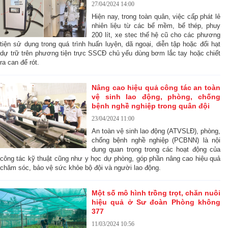
27/04/2024 14:00
Hiện nay, trong toàn quân, việc cấp phát lẻ
nhiên liệu từ các bể mềm, bể thép, phuy
200 lít, xe stec thế hệ cũ cho các phương
tiện sử dụng trong quá trình huấn luyện, dã ngoại, diễn tập hoặc đổi hạt
dự trữ trên phương tiện trực SSCĐ chủ yếu dùng bơm lắc tay hoặc chiết
ra can để rót.
Nâng cao hiệu quả công tác an toàn
vệ sinh lao động, phòng, chống
bệnh nghề nghiệp trong quân đội
23/04/2024 11:00
An toàn vệ sinh lao động (ATVSLĐ), phòng,
chống bệnh nghề nghiệp (PCBNN) là nội
dung quan trọng trong các hoạt động của
công tác kỹ thuật cũng như y học dự phòng, góp phần nâng cao hiệu quả
chăm sóc, bảo vệ sức khỏe bộ đội và người lao động.
Một số mô hình trồng trọt, chăn nuôi
hiệu quả ở Sư đoàn Phòng không
377
11/03/2024 10:56