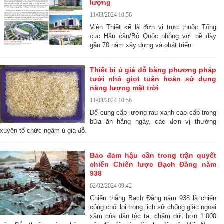
lượng
11/03/2024 10:56
Viện Thiết kế là đơn vị trực thuộc Tổng
cục Hậu cần/Bộ Quốc phòng với bề dày
gần 70 năm xây dựng và phát triển.
Thiết bị ủ giá đỗ bằng phương pháp
tưới nhỏ giọt tuần hoàn sử dụng
năng lượng mặt trời
11/03/2024 10:56
Để cung cấp lượng rau xanh cao cấp trong
bữa ăn hằng ngày, các đơn vị thường
xuyên tổ chức ngâm ủ giá đỗ.
Bảo đảm hậu cần trong trận quyết
chiến Chiến lược Bạch Đằng năm
938
02/02/2024 09:42
Chiến thắng Bạch Đằng năm 938 là chiến
công chói lọi trong lịch sử chống giặc ngoại
xâm của dân tộc ta, chấm dứt hơn 1.000