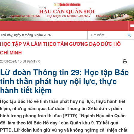
QĐND CUỐI TUẦN
SỰ KIỆN VÀ NHÂN CHỨNG
ENGLISH
中文
РУССКИЙ ЯЗЫК
ĐỌC BÁO IN
Thứ bảy, ngày 8 tháng 8 năm 2026
HỌC TẬP VÀ LÀM THEO TẤM GƯƠNG ĐẠO ĐỨC HỒ
CHÍ MINH
23/08/2024, 15:58 (GMT+7)
Lữ đoàn Thông tin 29: Học tập Bác
tinh thần phát huy nội lực, thực
hành tiết kiệm
Học tập Bác Hồ về tinh thần phát huy nội lực, thực hành tiết
kiệm, những năm qua, Lữ đoàn Thông tin 29 là đơn vị điển
hình trong phong trào thi đua (PTTĐ) “Ngành Hậu cần Quân
đội làm theo lời Bác Hồ dạy” của Quân khu 9. Từ kết quả
PTTĐ, Lữ đoàn luôn giữ vững và không ngừng cải thiện chất