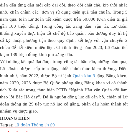
điện đến từng đầu mối cấp đại đội, theo dõi chặt chẽ, kịp thời nhắc
nhở, chấn chỉnh các đơn vị sử dụng điện quá tiêu chuẩn. Trong 5
năm qua, toàn Lữ đoàn tiết kiệm được trên 50.000 Kwh điện trị giá
gần 100 triệu đồng. Trong công tác xăng dầu, vận tải, Lữ đoàn
thường xuyên thực hiện tốt chế độ bảo quản, bảo dưỡng duy trì hệ
số kỹ thuật phương tiện theo quy định, kết hợp với vận chuyển 2
chiều để tiết kiệm nhiên liệu. Chỉ tính riêng năm 2023, Lữ đoàn tiết
kiệm 139 triệu đồng kinh phí xăng dầu.
Với những kết quả đạt được trong công tác hậu cần, những năm qua,
Lữ đoàn được cấp trên tặng nhiều hình thức khen thưởng. Điển
hình như, năm 2022, được Bộ tư lệnh
Quân khu 9
tặng Bằng khen;
năm 2020, 2023 được Bộ Quốc phòng tặng Bằng khen vì có thành
tích Xuất sắc trong thực hiện PTTĐ “Ngành Hậu cần Quân đội làm
theo lời Bác Hồ dạy”. Đó là nguồn động lực để cán bộ, chiến sĩ Lữ
đoàn thông tin 29 tiếp tục nỗ lực cố gắng, phấn đấu hoàn thành tốt
nhiệm vụ được giao.
HOÀNG HIỀN
Tag(s):
Lữ đoàn Thông tin 29