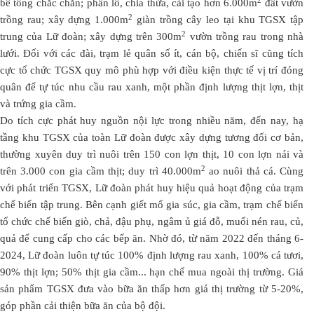
bê tông chắc chắn; phân lô, chia thửa, cải tạo hơn 6.000m
đất vườn
2
trồng rau; xây dựng 1.000m
giàn trồng cây leo tại khu TGSX tập
2
trung của Lữ đoàn; xây dựng trên 300m
vườn trồng rau trong nhà
lưới. Đối với các đài, trạm lẻ quân số ít, cán bộ, chiến sĩ cũng tích
cực tổ chức TGSX quy mô phù hợp với điều kiện thực tế vị trí đóng
quân để tự túc nhu cầu rau xanh, một phần định lượng thịt lợn, thịt
và trứng gia cầm.
Do tích cực phát huy nguồn nội lực trong nhiều năm, đến nay, hạ
tầng khu TGSX của toàn Lữ đoàn được xây dựng tương đối cơ bản,
thường xuyên duy trì nuôi trên 150 con lợn thịt, 10 con lợn nái và
2
trên 3.000 con gia cầm thịt; duy trì 40.000m
ao nuôi thả cá. Cùng
với phát triển TGSX, Lữ đoàn phát huy hiệu quả hoạt động của trạm
chế biến tập trung. Bên cạnh giết mổ gia súc, gia cầm, trạm chế biến
tổ chức chế biến giò, chả, đậu phụ, ngâm ủ giá đỗ, muối nén rau, củ,
quả để cung cấp cho các bếp ăn. Nhờ đó, từ năm 2022 đến tháng 6-
2024, Lữ đoàn luôn tự túc 100% định lượng rau xanh, 100% cá tươi,
90% thịt lợn; 50% thịt gia cầm... hạn chế mua ngoài thị trường. Giá
sản phẩm TGSX đưa vào bữa ăn thấp hơn giá thị trường từ 5-20%,
góp phần cải thiện bữa ăn của bộ đội.