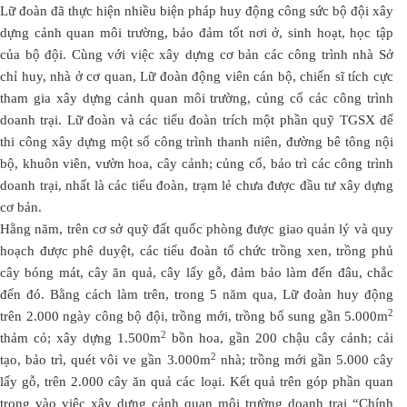
Lữ đoàn đã thực hiện nhiều biện pháp huy động công sức bộ đội xây
dựng cảnh quan môi trường, bảo đảm tốt nơi ở, sinh hoạt, học tập
của bộ đội. Cùng với việc xây dựng cơ bản các công trình nhà Sở
chỉ huy, nhà ở cơ quan, Lữ đoàn động viên cán bộ, chiến sĩ tích cực
tham gia xây dựng cảnh quan môi trường, củng cố các công trình
doanh trại. Lữ đoàn và các tiểu đoàn trích một phần quỹ TGSX để
thi công xây dựng một số công trình thanh niên, đường bê tông nội
bộ, khuôn viên, vườn hoa, cây cảnh; củng cố, bảo trì các công trình
doanh trại, nhất là các tiểu đoàn, trạm lẻ chưa được đầu tư xây dựng
cơ bản.
Hằng năm, trên cơ sở quỹ đất quốc phòng được giao quản lý và quy
hoạch được phê duyệt, các tiểu đoàn tổ chức trồng xen, trồng phủ
cây bóng mát, cây ăn quả, cây lấy gỗ, đảm bảo làm đến đâu, chắc
đến đó. Bằng cách làm trên, trong 5 năm qua, Lữ đoàn huy động
2
trên 2.000 ngày công bộ đội, trồng mới, trồng bổ sung gần 5.000m
2
thảm cỏ; xây dựng 1.500m
bồn hoa, gần 200 chậu cây cảnh; cải
2
tạo, bảo trì, quét vôi ve gần 3.000m
nhà; trồng mới gần 5.000 cây
lấy gỗ, trên 2.000 cây ăn quả các loại. Kết quả trên góp phần quan
trọng vào việc xây dựng cảnh quan môi trường doanh trại “Chính