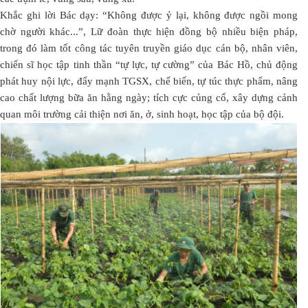
Khắc ghi lời Bác dạy: “Không được ỷ lại, không được ngồi mong
chờ người khác...”, Lữ đoàn thực hiện đồng bộ nhiều biện pháp,
trong đó làm tốt công tác tuyên truyền giáo dục cán bộ, nhân viên,
chiến sĩ học tập tinh thần “tự lực, tự cường” của Bác Hồ, chủ động
phát huy nội lực, đẩy mạnh TGSX, chế biến, tự túc thực phẩm, nâng
cao chất lượng bữa ăn hằng ngày; tích cực củng cố, xây dựng cảnh
quan môi trường cải thiện nơi ăn, ở, sinh hoạt, học tập của bộ đội.