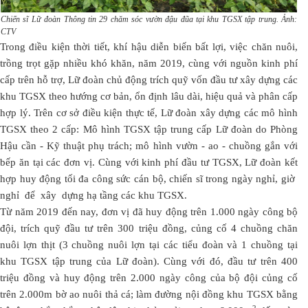
Chiến sĩ Lữ đoàn Thông tin 29 chăm sóc vườn đậu đũa tại khu TGSX tập trung. Ảnh:
CTV
Trong điều kiện thời tiết, khí hậu diễn biến bất lợi, việc chăn nuôi,
trồng trọt gặp nhiều khó khăn, năm 2019, cùng với nguồn kinh phí
cấp trên hỗ trợ, Lữ đoàn chủ động trích quỹ vốn đầu tư xây dựng các
khu TGSX theo hướng cơ bản, ổn định lâu dài, hiệu quả và phân cấp
hợp lý. Trên cơ sở điều kiện thực tế, Lữ đoàn xây dựng các mô hình
TGSX theo 2 cấp: Mô hình TGSX tập trung cấp Lữ đoàn do Phòng
Hậu cần - Kỹ thuật phụ trách; mô hình vườn - ao - chuồng gắn với
bếp ăn tại các đơn vị. Cùng với kinh phí đầu tư TGSX, Lữ đoàn kết
hợp huy động tối đa công sức cán bộ, chiến sĩ trong ngày nghỉ, giờ
nghỉ để xây dựng hạ tầng các khu TGSX.
Từ năm 2019 đến nay, đơn vị đã huy động trên 1.000 ngày công bộ
đội, trích quỹ đầu tư trên 300 triệu đồng, củng cố 4 chuồng chăn
nuôi lợn thịt (3 chuồng nuôi lợn tại các tiểu đoàn và 1 chuồng tại
khu TGSX tập trung của Lữ đoàn). Cùng với đó, đầu tư trên 400
triệu đồng và huy động trên 2.000 ngày công của bộ đội củng cố
trên 2.000m bờ ao nuôi thả cá; làm đường nội đồng khu TGSX bằng
2