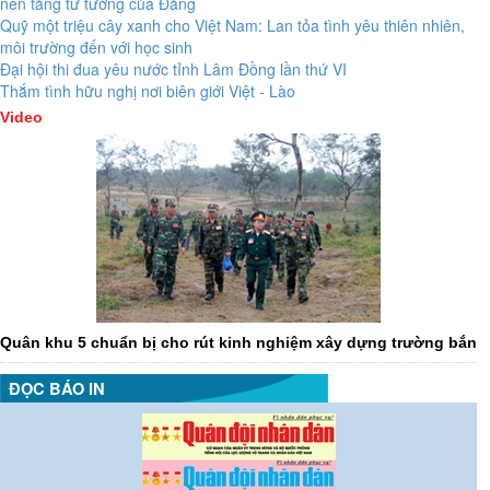
nền tảng tư tưởng của Đảng
Quỹ một triệu cây xanh cho Việt Nam: Lan tỏa tình yêu thiên nhiên,
môi trường đến với học sinh
Đại hội thi đua yêu nước tỉnh Lâm Đồng lần thứ VI
Thắm tình hữu nghị nơi biên giới Việt - Lào
Video
Quân khu 5 chuẩn bị cho rút kinh nghiệm xây dựng trường bắn
ĐỌC BÁO IN