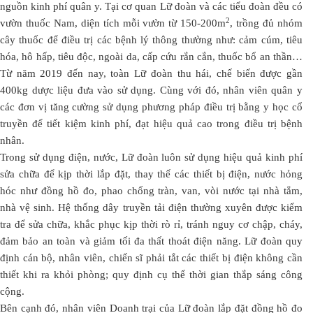
nguồn kinh phí quân y. Tại cơ quan Lữ đoàn và các tiểu đoàn đều có
2
vườn thuốc Nam, diện tích mỗi vườn từ 150-200m
, trồng đủ nhóm
cây thuốc để điều trị các bệnh lý thông thường như: cảm cúm, tiêu
hóa, hô hấp, tiêu độc, ngoài da, cấp cứu rắn cắn, thuốc bổ an thần…
Từ năm 2019 đến nay, toàn Lữ đoàn thu hái, chế biến được gần
400kg dược liệu đưa vào sử dụng. Cùng với đó, nhân viên quân y
các đơn vị tăng cường sử dụng phương pháp điều trị bằng y học cổ
truyền để tiết kiệm kinh phí, đạt hiệu quả cao trong điều trị bệnh
nhân.
Trong sử dụng điện, nước, Lữ đoàn luôn sử dụng hiệu quả kinh phí
sửa chữa để kịp thời lắp đặt, thay thế các thiết bị điện, nước hỏng
hóc như đồng hồ đo, phao chống tràn, van, vòi nước tại nhà tắm,
nhà vệ sinh. Hệ thống dây truyền tải điện thường xuyên được kiểm
tra để sửa chữa, khắc phục kịp thời rò rỉ, tránh nguy cơ chập, cháy,
đảm bảo an toàn và giảm tối đa thất thoát điện năng. Lữ đoàn quy
định cán bộ, nhân viên, chiến sĩ phải tắt các thiết bị điện không cần
thiết khi ra khỏi phòng; quy định cụ thể thời gian thắp sáng công
cộng.
Bên cạnh đó, nhân viên Doanh trại của Lữ đoàn lắp đặt đồng hồ đo