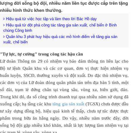
lượng đời sống bộ đội, nhiều năm liên tục được cấp trên tặng
nhiều hình thức khen thưởng.
Hiệu quả từ việc học tập và làm theo lời Bác Hồ dạy
Hiệu quả từ đột phá công tác tăng gia sản xuất, chế biến ở Binh
chủng Công binh
Quân khu 3 phát huy hiệu quả các mô hình điểm về tăng gia sản
xuất, chế biến
"Tự lực, tự cường" trong công tác hậu cần
Lữ đoàn Thông tin 29 có nhiệm vụ bảo đảm thông tin liên lạc cho
Bộ tư lệnh Quân khu và các cơ quan, đơn vị thực hiện nhiệm vụ
huấn luyện, SSCĐ, thường xuyên và đột xuất. Do đặc thù nhiệm vụ,
các đơn vị của Lữ đoàn đóng quân phân tán trên địa bàn 5 tỉnh, một
số đài, trạm lẻ đứng chân tại vùng sâu, vùng xa, biên giới, đảo.
Trong khi đó, đa số công trình doanh trại qua nhiều năm sử dụng đã
xuống cấp; hạ tầng các khu
tăng gia sản xuất
(TGSX) chưa được đầu
tư xây dựng đồng bộ, hiệu quả kinh tế thấp, chưa tự túc được thực
phẩm trong bữa ăn hằng ngày. Do vậy, nhiều năm trước đây, đời
sống bộ đội gặp nhiều khó khăn, nhất là lực lượng làm nhiệm vụ tại
các trạm lẻ, vùng sâu, vùng xa.