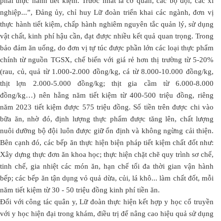
phải thực hành tiết kiệm. Trước nhất là cơ quan, các bộ đội, các xí
nghiệp...”, Đảng ủy, chỉ huy Lữ đoàn triển khai các ngành, đơn vị
thực hành tiết kiệm, chấp hành nghiêm nguyên tắc quản lý, sử dụng
vật chất, kinh phí hậu cần, đạt được nhiều kết quả quan trọng. Trong
bảo đảm ăn uống, do đơn vị tự túc được phần lớn các loại thực phẩm
chính từ nguồn TGSX, chế biến với giá rẻ hơn thị trường từ 5-20%
(rau, củ, quả từ 1.000-2.000 đồng/kg, cá từ 8.000-10.000 đồng/kg,
thịt lợn 2.000-5.000 đồng/kg; thịt gia cầm từ 6.000-8.000
đồng/kg…) nên hằng năm tiết kiệm từ 400-500 triệu đồng, riêng
năm 2023 tiết kiệm được 575 triệu đồng. Số tiền trên được chi vào
bữa ăn, nhờ đó, định lượng thực phẩm được tăng lên, chất lượng
nuôi dưỡng bộ đội luôn được giữ ổn định và không ngừng cải thiện.
Bên cạnh đó, các bếp ăn thực hiện biện pháp tiết kiệm chất đốt như:
Xây dựng thực đơn ăn khoa học; thực hiện chặt chẽ quy trình sơ chế,
tinh chế, gia nhiệt các món ăn, hạn chế tối đa thời gian vận hành
bếp; các bếp ăn tận dụng vỏ quả dừa, củi, lá khô... làm chất đốt, mỗi
năm tiết kiệm từ 30 - 50 triệu đồng kinh phí tiền ăn.
Đối với công tác quân y, Lữ đoàn thực hiện kết hợp y học cổ truyền
với y học hiện đại trong khám, điều trị để nâng cao hiệu quả sử dụng