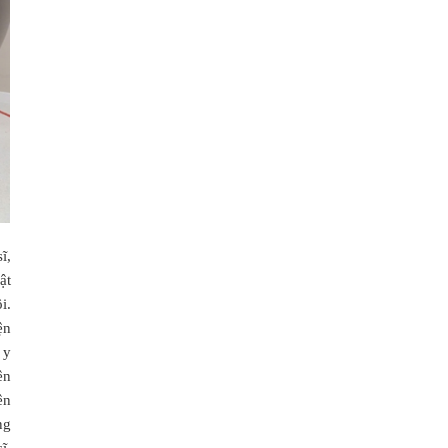
ĩ,
ật
i.
ện
 y
ên
ên
ng