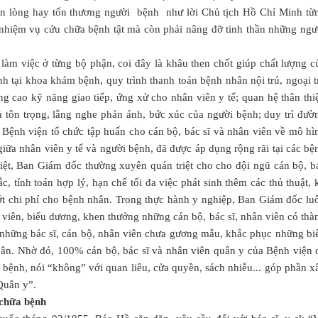
hiền lòng hay tổn thương người bệnh như lời Chủ tịch Hồ Chí Minh từ
 nhiệm vụ cứu chữa bệnh tật mà còn phải nâng đỡ tinh thần những ngư
làm việc ở từng bộ phận, coi đây là khâu then chốt giúp chất lượng c
nh tại khoa khám bệnh, quy trình thanh toán bệnh nhân nội trú, ngoại t
g cao kỹ năng giao tiếp, ứng xử cho nhân viên y tế; quan hệ thân thi
à tôn trọng, lắng nghe phản ánh, bức xúc của người bệnh; duy trì đườ
ệnh viện tổ chức tập huấn cho cán bộ, bác sĩ và nhân viên về mô hì
ữa nhân viên y tế và người bệnh, đã được áp dụng rộng rãi tại các bệ
iệt, Ban Giám đốc thường xuyên quán triệt cho cho đội ngũ cán bộ, b
c, tính toán hợp lý, hạn chế tối đa việc phát sinh thêm các thủ thuật, 
ớt chi phí cho bệnh nhân. Trong thực hành y nghiệp, Ban Giám đốc lu
g viên, biểu dương, khen thưởng những cán bộ, bác sĩ, nhân viên có thà
h những bác sĩ, cán bộ, nhân viên chưa gương mẫu, khắc phục những bi
hân. Nhờ đó, 100% cán bộ, bác sĩ và nhân viên quân y của Bệnh viện 
i bệnh, nói “không” với quan liêu, cửa quyền, sách nhiễu... góp phần x
Quân y”.
chữa bệnh