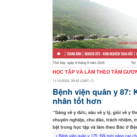
QĐND CUỐ
TRANG ẢNH
NGHIÊN CỨU - KINH NGHIỆM TRAO ĐỔI
Thứ bảy, ngày 8 tháng 8 năm 2026
Tel:
HỌC TẬP VÀ LÀM THEO TẤM GƯƠN
11/12/2024, 09:43 (GMT+7)
Bệnh viện quân y 87: 
nhân tốt hơn
“Sáng về y đức, sâu về y lý, giỏi về y
chuyên nghiệp, chu đáo, trách nhiệm, m
bật trong học tập và làm theo Bác ở B
Bệnh viện quân y 175: Đổi mới nâng cao c