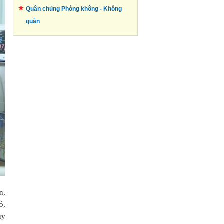
Quân chủng Phòng không -
Không
quân
n,
ó,
ủy