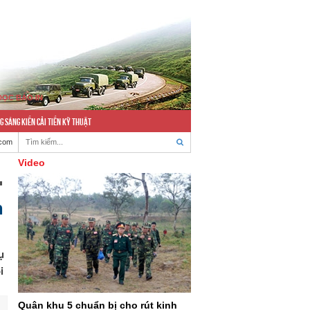
ĐỌC BÁO IN
G SÁNG KIẾN CẢI TIẾN KỸ THUẬT
.com
Video
h
ụ
i
Quân khu 5 chuẩn bị cho rút kinh