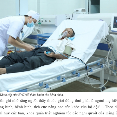
sĩ Khoa cấp cứu BVQY87 thăm khám cho bệnh nhân.
n ghi nhớ rằng người thầy thuốc giỏi đồng thời phải là người mẹ hiề
ng binh, bệnh binh, tích cực nâng cao sức khỏe của bộ đội”... Theo đ
ỉ huy các ban, khoa quán triệt nghiêm túc các nghị quyết của Đảng 