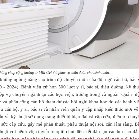
thống chụp cộng hưởng từ MRI GH 3.0 phục vụ chẩn đoán cho bệnh nhân.
n không ngừng nâng cao trình độ chuyên môn của đội ngũ cán bộ, bác s
- 2024), Bệnh viện cử hơn 500 lượt y sĩ, bác sĩ, điều dưỡng, kỹ thu
iệp vụ chuyên ngành tại các học viện, trường trong và ngoài Quân độ
c và phân công cán bộ tham dự các hội nghị khoa học do các bệnh vi
ũ cán bộ, y sĩ, bác sĩ và nhân viên quân y cập nhập kiến thức mới về
 về kỹ thuật sử dụng trang thiết bị hiện đại và cấp cứu, điều trị chuy
ồi sức cấp cứu, gây mê phẫu thuật, phẫu thuật nội soi, cận lâm sàng. B
uật với bệnh viện tuyến trên; tổ chức liên kết đào tạo các lớp cao đẳ