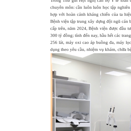
Trong Thư gửi Hội nghị cán bộ Y tế toàn 
chuyên môn: cần luôn luôn học tập nghiên c
hợp với hoàn cảnh kháng chiến của ta hi
Bệnh viện tập trung xây dựng đội ngũ cán b
cấp trên, năm 2024, Bệnh viện được đầu tư
300 tỷ đồng; tính đến nay, hầu hết các tran
256 lát, máy oxi cao áp buồng đa, máy lọc
dụng theo yêu cầu, nhiệm vụ khám, chữa b