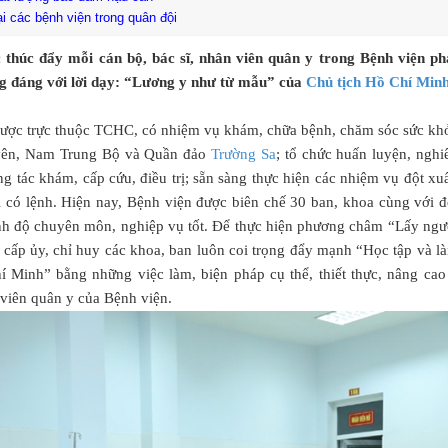
tại các bệnh viện trong quân đội
 thúc đẩy mỗi cán bộ, bác sĩ, nhân viên quân y trong Bệnh viện ph
ng đáng với lời dạy: “Lương y như từ mẫu” của
Chủ tịch Hồ Chí Min
 lược trực thuộc TCHC, có nhiệm vụ khám, chữa bệnh, chăm sóc sức kh
uyên, Nam Trung Bộ và Quần đảo
Trường Sa
; tổ chức huấn luyện, nghi
 tác khám, cấp cứu, điều trị; sẵn sàng thực hiện các nhiệm vụ đột xuấ
 có lệnh. Hiện nay, Bệnh viện được biên chế 30 ban, khoa cùng với đ
rình độ chuyên môn, nghiệp vụ tốt. Để thực hiện phương châm “Lấy ngư
 cấp ủy, chỉ huy các khoa, ban luôn coi trọng đẩy mạnh “Học tập và l
í Minh” bằng những việc làm, biện pháp cụ thể, thiết thực, nâng cao
 viên quân y của Bệnh viện.