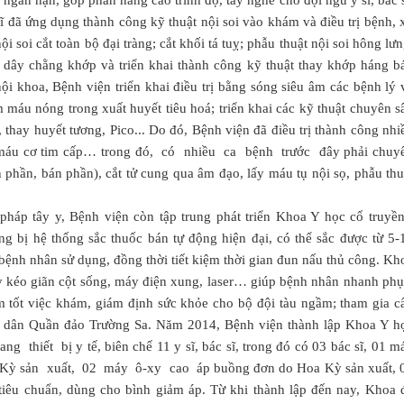
gắn hạn, góp phần nâng cao trình độ, tay nghề cho đội ngũ y sĩ, bác s
sĩ đã ứng dụng thành công kỹ thuật nội soi vào khám và điều trị bệnh, 
 soi cắt toàn bộ đại tràng; cắt khối tá tuỵ; phẫu thuật nội soi hông lưn
tạo dây chằng khớp và triển khai thành công kỹ thuật thay khớp háng b
nội khoa, Bệnh viện triển khai điều trị bằng sóng siêu âm các bệnh lý 
m máu nóng trong xuất huyết tiêu hoá; triển khai các kỹ thuật chuyên s
, thay huyết tương, Pico... Do đó, Bệnh viện đã điều trị thành công nhi
 máu cơ tim cấp… trong đó, có nhiều ca bệnh trước đây phải chuy
n phần, bán phần), cắt tử cung qua âm đạo, lấy máu tụ nội sọ, phẫu thu
pháp tây y, Bệnh viện còn tập trung phát triển Khoa Y học cổ truyền
g bị hệ thống sắc thuốc bán tự động hiện đại, có thể sắc được từ 5-
o bệnh nhân sử dụng, đồng thời tiết kiệm thời gian đun nấu thủ công. Kh
máy kéo giãn cột sống, máy điện xung, laser… giúp bệnh nhân nhanh ph
m tốt việc khám, giám định sức khỏe cho bộ đội tàu ngầm; tham gia c
 dân Quần đảo Trường Sa. Năm 2014, Bệnh viện thành lập Khoa Y h
 thiết bị y tế, biên chế 11 y sĩ, bác sĩ, trong đó có 03 bác sĩ, 01 m
 Kỳ sản xuất, 02 máy ô-xy cao áp buồng đơn do Hoa Kỳ sản xuất, 
tiêu chuẩn, dùng cho bình giảm áp. Từ khi thành lập đến nay, Khoa 