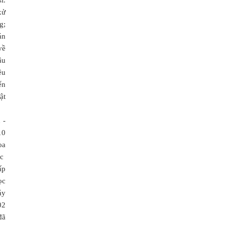
ĩ.
xử
g;
án
về
âu
ều
ển
ật
 -
10
oa
ục
ấp
ọc
áy
02
đã