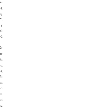
ái
ng
ng
”;
 ý
ái
và
ốc
ực
ện
ng
ng
ối
ắm
hó
i,
oi
ng