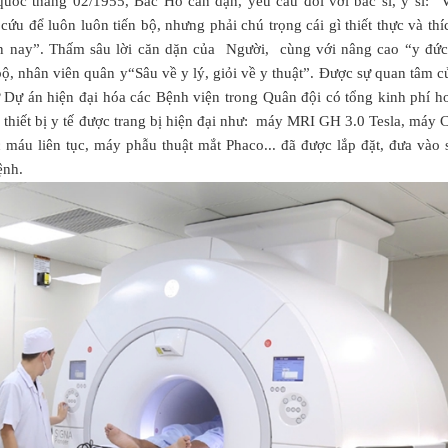
quốc tháng 02/1955, Bác Hồ căn dặn, yêu cầu đối với bác sĩ, y sĩ: “
ứu để luôn luôn tiến bộ, nhưng phải chú trọng cái gì thiết thực và thí
ện nay”. Thấm sâu lời căn dặn của Người, cùng với nâng cao “y đức
ộ, nhân viên quân y“Sâu về y lý, giỏi về y thuật”. Được sự quan tâm c
 Dự án hiện đại hóa các Bệnh viện trong Quân đội có tổng kinh phí h
g thiết bị y tế được trang bị hiện đại như: máy MRI GH 3.0 Tesla, máy 
 máu liên tục, máy phẫu thuật mắt Phaco... đã được lắp đặt, đưa vào 
ệnh.