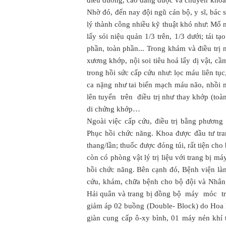
điều dưỡng, cao đẳng dược và chuyên khoa n
Nhờ đó, đến nay đội ngũ cán bộ, y sĩ, bác 
lý thành công nhiều kỹ thuật khó như: Mổ nội
lấy sỏi niệu quản 1/3 trên, 1/3 dưới; tái 
phần, toàn phần... Trong khám và điều trị 
xương khớp, nội soi tiêu hoá lấy dị vật, cầ
trong hồi sức cấp cứu như: lọc máu liên tục
ca nặng như tai biến mạch máu não, nhồi
lên tuyến trên điều trị như thay khớp (toà
di chứng khớp…
Ngoài việc cấp cứu, điều trị bằng phương 
Phục hồi chức năng. Khoa được đầu tư tran
thang/lần; thuốc được đóng túi, rất tiện ch
còn có phòng vật lý trị liệu với trang bị 
hồi chức năng. Bên cạnh đó, Bệnh viện là
cứu, khám, chữa bệnh cho bộ đội và Nhân
Hải quân và trang bị đồng bộ máy móc trang
giảm áp 02 buồng (Double- Block) do Hoa
giàn cung cấp ô-xy bình, 01 máy nén khí 