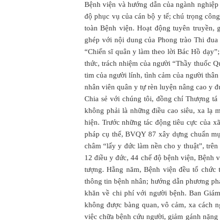
Bệnh viện và hướng dẫn của ngành nghiệp 
độ phục vụ của cán bộ y tế; chú trọng công 
toàn Bệnh viện. Hoạt động tuyên truyền, 
ghép với nội dung của Phong trào Thi đua
“Chiến sĩ quân y làm theo lời Bác Hồ dạy”
thức, trách nhiệm của người “Thầy thuốc Q
tim của người lính, tình cảm của người thân
nhân viên quân y tự rèn luyện nâng cao y đ
Chia sẻ với chúng tôi, đồng chí Thượng t
không phải là những điều cao siêu, xa lạ m
hiện. Trước những tác động tiêu cực của x
pháp cụ thể, BVQY 87 xây dựng chuẩn mực 
châm “lấy y đức làm nền cho y thuật”, trê
12 điều y đức, 44 chế độ bệnh viện, Bệnh vi
tượng. Hằng năm, Bệnh viện đều tổ chức t
thông tin bệnh nhân; hướng dẫn phương pháp
khăn về chi phí với người bệnh. Ban Giám 
không được bàng quan, vô cảm, xa cách ng
việc chữa bệnh cứu người, giảm gánh nặng 