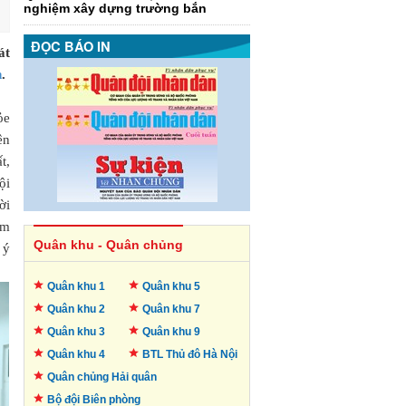
nghiệm xây dựng trường bắn
ĐỌC BÁO IN
át
h
.
ỏe
ên
t,
ội
ời
àm
Quân khu - Quân chủng
 ý
Quân khu 1
Quân khu 5
Quân khu 2
Quân khu 7
Quân khu 3
Quân khu 9
Quân khu 4
BTL Thủ đô
Hà Nội
Quân chủng Hải quân
Bộ đội Biên phòng