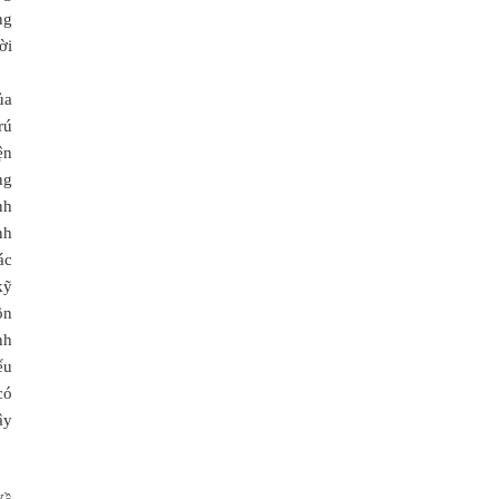
ng
ời
ủa
rú
ện
ng
nh
nh
ác
kỹ
ôn
nh
ểu
có
ây