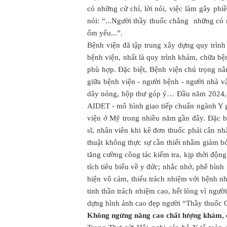
có những cử chỉ, lời nói, việc làm gây p
nói: “...Người thầy thuốc chẳng những có
ốm yếu...”.
Bệnh viện đã tập trung xây dựng quy trình 
bệnh viện, nhất là quy trình khám, chữa bệ
phù hợp. Đặc biệt, Bệnh viện chú trọng nân
giữa bệnh viện - người bệnh - người nhà v
dây nóng, hộp thư góp ý… Đầu năm 2024, B
AIDET - mô hình giao tiếp chuẩn ngành Y gi
viện ở Mỹ trong nhiều năm gần đây. Đặc b
sĩ, nhân viên khi kê đơn thuốc phải cân nhắ
thuật không thực sự cần thiết nhằm giảm b
tăng cường công tác kiểm tra, kịp thời độn
tích tiêu biểu về y đức; nhắc nhở, phê bìn
hiện vô cảm, thiếu trách nhiệm với bệnh n
tinh thần trách nhiệm cao, hết lòng vì ngườ
dựng hình ảnh cao đẹp người “Thầy thuốc 
Không ngừng nâng cao chất lượng khám, 