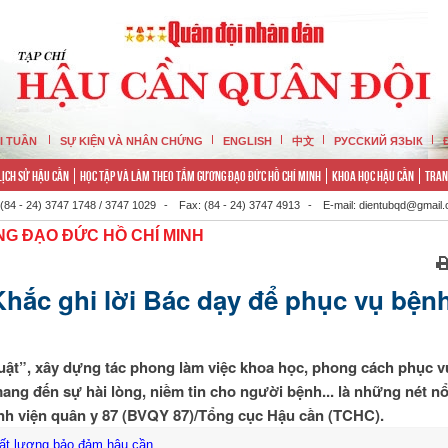
I TUẦN
SỰ KIỆN VÀ NHÂN CHỨNG
ENGLISH
中文
РУССКИЙ ЯЗЫК
LỊCH SỬ HẬU CẦN
HỌC TẬP VÀ LÀM THEO TẤM GƯƠNG ĐẠO ĐỨC HỒ CHÍ MINH
KHOA HỌC HẬU CẦN
TRAN
 (84 - 24) 3747 1748 / 3747 1029
-
Fax: (84 - 24) 3747 4913
-
E-mail: dientubqd@gmail
G ĐẠO ĐỨC HỒ CHÍ MINH
Khắc ghi lời Bác dạy để phục vụ bện
 thuật”, xây dựng tác phong làm việc khoa học, phong cách phục v
ang đến sự hài lòng, niềm tin cho người bệnh... là những nét nổ
ệnh viện quân y 87 (BVQY 87)/Tổng cục Hậu cần (TCHC).
hất lượng bảo đảm hậu cần