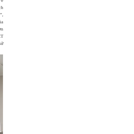
Về
ch
”,
ủa
ơn
CT
sử