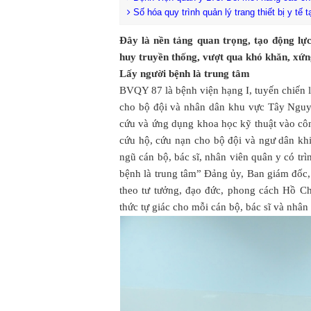
Số hóa quy trình quản lý trang thiết bị y tế 
Đây là nền tảng quan trọng, tạo động lực
huy truyền thống, vượt qua khó khăn, xứ
Lấy người bệnh là trung tâm
BVQY 87 là bệnh viện hạng I, tuyến chiến
cho bộ đội và nhân dân khu vực Tây Ng
cứu và ứng dụng khoa học kỹ thuật vào công
cứu hộ, cứu nạn cho bộ đội và ngư dân khi
ngũ cán bộ, bác sĩ, nhân viên quân y có t
bệnh là trung tâm” Đảng ủy, Ban giám đốc,
theo tư tưởng, đạo đức, phong cách Hồ Ch
thức tự giác cho mỗi cán bộ, bác sĩ và nhân