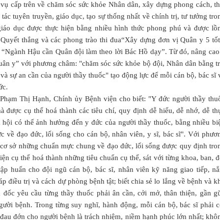
vụ cấp trên về chăm sóc sức khỏe Nhân dân, xây dựng phong cách, th
tác tuyên truyền, giáo dục, tạo sự thống nhất về chính trị, tư tưởng tro
giáo dục được thực hiện bằng nhiều hình thức phong phú và được lồ
 Quyết thắng và các phong trào thi đua“Xây dựng đơn vị Quân y 5 tốt
; “Ngành Hậu cần Quân đội làm theo lời Bác Hồ dạy”. Từ đó, nâng cao
uân y” với phương châm: "chăm sóc sức khỏe bộ đội, Nhân dân bằng tr
 và sự an cần của người thầy thuốc" tạo động lực để mỗi cán bộ, bác sĩ 
ức.
á Phạm Thị Hạnh, Chính ủy Bệnh viện cho biết: "Y đức người thầy thu
à được cụ thể hoá thành các tiêu chí, quy định dễ hiểu, dễ nhớ, dễ th
ã hội có thể ảnh hưởng đến y đức của người thầy thuốc, bằng nhiều bi
về đạo đức, lối sống cho cán bộ, nhân viên, y sĩ, bác sĩ". Với phươ
n cơ sở những chuẩn mực chung về đạo đức, lối sống được quy định tro
ện cụ thể hoá thành những tiêu chuẩn cụ thể, sát với từng khoa, ban, đ
ập huấn cho đội ngũ cán bộ, bác sĩ, nhân viên kỹ năng giao tiếp, n
 điều trị và cách dự phòng bệnh tật; biết chia sẻ lo lắng về bệnh và k
đốc yêu cầu từng thầy thuốc phải ân cần, cởi mở, thân thiện, gần gũ
ười bệnh. Trong từng suy nghĩ, hành động, mỗi cán bộ, bác sĩ phải c
đau đớn cho người bệnh là trách nhiệm, niềm hạnh phúc lớn nhất; khô