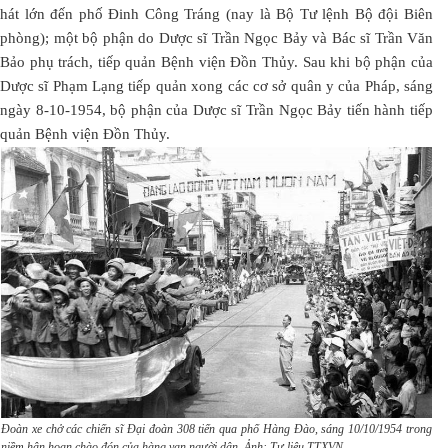
hát lớn đến phố Đinh Công Tráng (nay là Bộ Tư lệnh Bộ đội Biên
phòng); một bộ phận do Dược sĩ Trần Ngọc Bảy và Bác sĩ Trần Văn
Bảo phụ trách, tiếp quản Bệnh viện Đồn Thủy. Sau khi bộ phận của
Dược sĩ Phạm Lạng tiếp quản xong các cơ sở quân y của Pháp, sáng
ngày 8-10-1954, bộ phận của Dược sĩ Trần Ngọc Bảy tiến hành tiếp
quản Bệnh viện Đồn Thủy.
Đoàn xe chở các chiến sĩ Đại đoàn 308 tiến qua phố Hàng Đào, sáng 10/10/1954 trong
niềm hân hoan chào đón của hàng vạn người dân. Ảnh: Tư liệu TTXVN