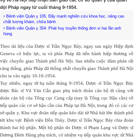
đội Pháp ngay từ cuối tháng 9-1954.
Bệnh viện Quân y 105: Đẩy mạnh nghiên cứu khoa học, nâng cao
chất lượng khám, chữa bệnh
Bệnh viện Quân y 354: Phát huy truyền thống đơn vị hai lần anh
hùng
Theo tài liệu của Dược sĩ Trần Ngọc Bảy, ngay sau ngày Hiệp định
Geneva có hiệu lực, ta và phía Pháp đã tiến hành hiệp thương về
việc chuyển giao Thành phố Hà Nội. Sau nhiều cuộc đàm phán rất
căng thẳng, phía Pháp đã thống nhất chuyển giao Thành phố Hà Nội
cho ta vào ngày 10-10-1954.
Tuy nhiên, ngay từ hạ tuần tháng 9-1954, Dược sĩ Trần Ngọc Bảy
được Bác sĩ Vũ Văn Cẩn giao phụ trách đoàn cán bộ đi cùng với
đoàn cán bộ của Tổng cục Cung cấp (nay là Tổng cục Hậu cần) về
tiếp quản các cơ sở hậu cần của Pháp tại Hà Nội, trong đó có các cơ
sở quân y. Khu vực đoàn tiếp quản kéo dài từ Nhà hát lớn thành phố
tới khu vực Bệnh viện Đồn Thủy. Dược sĩ Trần Ngọc Bảy chia đoàn
thành hai bộ phận. Một bộ phận do Dược sĩ Phạm Lạng và Dược sĩ
Dương Đình Hùng phụ trách, có nhiệm vụ tiếp quản khu vực từ Nhà