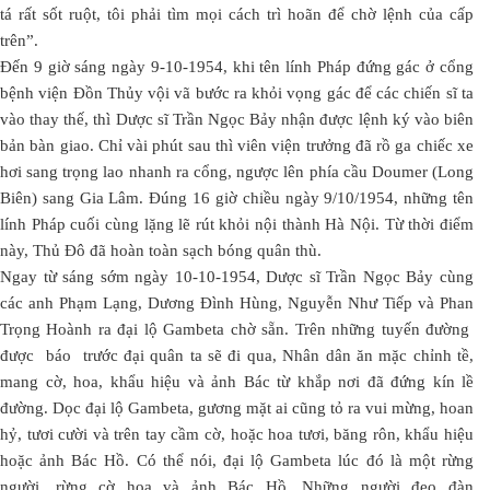
tá rất sốt ruột, tôi phải tìm mọi cách trì hoãn để chờ lệnh của cấp
trên”.
Đến 9 giờ sáng ngày 9-10-1954, khi tên lính Pháp đứng gác ở cổng
bệnh viện Đồn Thủy vội vã bước ra khỏi vọng gác để các chiến sĩ ta
vào thay thế, thì Dược sĩ Trần Ngọc Bảy nhận được lệnh ký vào biên
bản bàn giao. Chỉ vài phút sau thì viên viện trưởng đã rồ ga chiếc xe
hơi sang trọng lao nhanh ra cổng, ngược lên phía cầu Doumer (Long
Biên) sang Gia Lâm. Đúng 16 giờ chiều ngày 9/10/1954, những tên
lính Pháp cuối cùng lặng lẽ rút khỏi nội thành Hà Nội. Từ thời điểm
này, Thủ Đô đã hoàn toàn sạch bóng quân thù.
Ngay từ sáng sớm ngày 10-10-1954, Dược sĩ Trần Ngọc Bảy cùng
các anh Phạm Lạng, Dương Đình Hùng, Nguyễn Như Tiếp và Phan
Trọng Hoành ra đại lộ Gambeta chờ sẵn. Trên những tuyến đường
được báo trước đại quân ta sẽ đi qua, Nhân dân ăn mặc chỉnh tề,
mang cờ, hoa, khẩu hiệu và ảnh Bác từ khắp nơi đã đứng kín lề
đường. Dọc đại lộ Gambeta, gương mặt ai cũng tỏ ra vui mừng, hoan
hỷ, tươi cười và trên tay cầm cờ, hoặc hoa tươi, băng rôn, khẩu hiệu
hoặc ảnh Bác Hồ. Có thể nói, đại lộ Gambeta lúc đó là một rừng
người, rừng cờ hoa và ảnh Bác Hồ. Những người đeo đàn