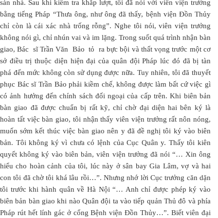
sàn nhà. Sau khi kiểm tra khắp lượt, tôi đã nói với viên viện trưởng
bằng tiếng Pháp “Thưa ông, như ông đã thấy, bệnh viện Đồn Thủy
chỉ còn là cái xác nhà trống rỗng”. Nghe tôi nói, viên viện trưởng
không nói gì, chỉ nhún vai và im lặng. Trong suốt quá trình nhận bàn
giao, Bác sĩ Trần Văn Bảo tỏ ra bực bội và thất vọng trước một cơ
sở điều trị thuộc diện hiện đại của quân đội Pháp lúc đó đã bị tàn
phá đến mức không còn sử dụng được nữa. Tuy nhiên, tôi đã thuyết
phục Bác sĩ Trần Bảo phải kiềm chế, không được làm bất cứ việc gì
có ảnh hưởng đến chính sách đối ngoại của cấp trên. Khi biên bản
bàn giao đã được chuẩn bị rất kỹ, chỉ chờ đại diện hai bên ký là
hoàn tất việc bàn giao, tôi nhận thấy viên viện trưởng rất nôn nóng,
muốn sớm kết thúc việc bàn giao nên y đã đề nghị tôi ký vào biên
bản. Tôi không ký vì chưa có lệnh của Cục Quân y. Thấy tôi kiên
quyết không ký vào biên bản, viên viện trưởng đã nói “… Xin ông
hiểu cho hoàn cảnh của tôi, lúc này ở sân bay Gia Lâm, vợ và hai
con tôi đã chờ tôi khá lâu rồi…”. Nhưng nhớ lời Cục trưởng căn dặn
tôi trước khi hành quân về Hà Nội “… Anh chỉ được phép ký vào
biên bản bàn giao khi nào Quân đội ta vào tiếp quản Thủ đô và phía
Pháp rút hết lính gác ở cổng Bệnh viện Đồn Thủy…”. Biết viên đại