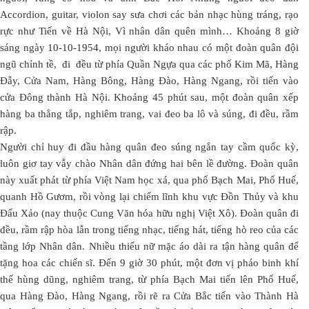
Accordion, guitar, violon say sưa chơi các bản nhạc hùng tráng, rạo
rực như Tiến về Hà Nội, Vì nhân dân quên mình… Khoảng 8 giờ
sáng ngày 10-10-1954, mọi người kháo nhau có một đoàn quân đội
ngũ chỉnh tề, đi đều từ phía Quần Ngựa qua các phố Kim Mã, Hàng
Đẫy, Cửa Nam, Hàng Bông, Hàng Đào, Hàng Ngang, rồi tiến vào
cửa Đông thành Hà Nội. Khoảng 45 phút sau, một đoàn quân xếp
hàng ba thẳng tắp, nghiêm trang, vai đeo ba lô và súng, đi đều, rầm
rập.
Người chỉ huy đi đầu hàng quân đeo súng ngắn tay cầm quốc kỳ,
luôn giơ tay vẫy chào Nhân dân đứng hai bên lề đường. Đoàn quân
này xuất phát từ phía Việt Nam học xá, qua phố Bạch Mai, Phố Huế,
quanh Hồ Gươm, rồi vòng lại chiếm lĩnh khu vực Đồn Thủy và khu
Đấu Xảo (nay thuộc Cung Văn hóa hữu nghị Việt Xô). Đoàn quân đi
đều, rầm rập hòa lẫn trong tiếng nhạc, tiếng hát, tiếng hò reo của các
tầng lớp Nhân dân. Nhiều thiếu nữ mặc áo dài ra tận hàng quân để
tặng hoa các chiến sĩ. Đến 9 giờ 30 phút, một đơn vị pháo binh khí
thế hùng dũng, nghiêm trang, từ phía Bạch Mai tiến lên Phố Huế,
qua Hàng Đào, Hàng Ngang, rồi rẽ ra Cửa Bắc tiến vào Thành Hà