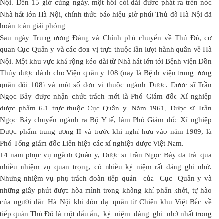
Nội. Đến 15 giờ cùng ngày, một hồi còi dài được phát ra trên nóc
Nhà hát lớn Hà Nội, chính thức báo hiệu giờ phút Thủ đô Hà Nội đã
hoàn toàn giải phóng.
Sau ngày Trung ương Đảng và Chính phủ chuyển về Thủ Đô, cơ
quan Cục Quân y và các đơn vị trực thuộc lần lượt hành quân về Hà
Nội. Một khu vực khá rộng kéo dài từ Nhà hát lớn tới Bệnh viện Đồn
Thủy được dành cho Viện quân y 108 (nay là Bệnh viện trung ương
quân đội 108) và một số đơn vị thuộc ngành Dược. Dược sĩ Trần
Ngọc Bảy được nhận chức trách mới là Phó Giám đốc Xí nghiệp
dược phẩm 6-1 trực thuộc Cục Quân y. Năm 1961, Dược sĩ Trần
Ngọc Bảy chuyển ngành ra Bộ Y tế, làm Phó Giám đốc Xí nghiệp
Dược phẩm trung ương II và trước khi nghỉ hưu vào năm 1989, là
Phó Tổng giám đốc Liên hiệp các xí nghiệp dược Việt Nam.
14 năm phục vụ ngành Quân y, Dược sĩ Trần Ngọc Bảy đã trải qua
nhiều nhiệm vụ quan trọng, có nhiều kỷ niệm rất đáng ghi nhớ.
Nhưng nhiệm vụ phụ trách đoàn tiếp quản của Cục Quân y và
những giây phút được hòa mình trong không khí phấn khởi, tự hào
của người dân Hà Nội khi đón đại quân từ Chiến khu Việt Bắc về
tiếp quản Thủ Đô là một dấu ấn, kỷ niệm đáng ghi nhớ nhất trong