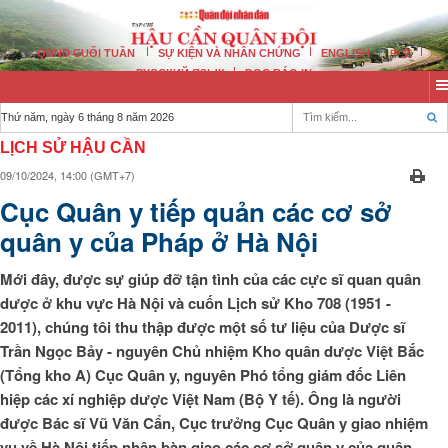
QĐND CUỐI TUẦN
SỰ KIỆN VÀ NHÂN CHỨNG
ENGLISH
中文
РУССКИЙ ЯЗЫК
ĐỌC BÁO IN
Thứ năm, ngày 6 tháng 8 năm 2026
LỊCH SỬ HẬU CẦN
09/10/2024, 14:00 (GMT+7)
Cục Quân y tiếp quản các cơ sở
quân y của Pháp ở Hà Nội
Mới đây, được sự giúp đỡ tận tình của các cực sĩ quan quân
dược ở khu vực Hà Nội và cuốn Lịch sử Kho 708 (1951 -
2011), chúng tôi thu thập được một số tư liệu của Dược sĩ
Trần Ngọc Bảy - nguyên Chủ nhiệm Kho quân dược Việt Bắc
(Tổng kho A) Cục Quân y, nguyên Phó tổng giám đốc Liên
hiệp các xí nghiệp dược Việt Nam (Bộ Y tế). Ông là người
được Bác sĩ Vũ Văn Cẩn, Cục trưởng Cục Quân y giao nhiệm
vụ về Hà Nội tiếp nhận bàn giao các cơ sở quân y của quân