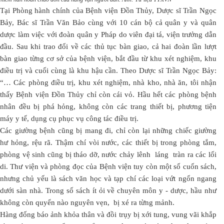
Tại Phòng hành chính của Bệnh viện Đồn Thủy, Dược sĩ Trần Ngọc
Bảy, Bác sĩ Trần Văn Bảo cùng với 10 cán bộ cả quân y và quân
dược làm việc với đoàn quân y Pháp do viên đại tá, viện trưởng dẫn
đầu. Sau khi trao đổi về các thủ tục bàn giao, cả hai đoàn lần lượt
bàn giao từng cơ sở của bệnh viện, bắt đầu từ khu xét nghiệm, khu
điều trị và cuối cùng là khu hậu cần. Theo Dược sĩ Trần Ngọc Bảy:
“… Các phòng điều trị, khu xét nghiệm, nhà kho, nhà ăn, tôi nhận
thấy Bệnh viện Đồn Thủy chỉ còn cái vỏ. Hầu hết các phòng bệnh
nhân đều bị phá hỏng, không còn các trang thiết bị, phương tiện
máy y tế, dụng cụ phục vụ công tác điều trị.
Các giường bệnh cũng bị mang đi, chỉ còn lại những chiếc giường
hư hỏng, rệu rã. Thậm chí vòi nước, các thiết bị trong phòng tắm,
phòng vệ sinh cũng bị tháo dỡ, nước chảy lênh láng tràn ra các lối
di. Thư viện và phòng đọc của Bệnh viện tuy còn một số cuốn sách,
nhưng chủ yếu là sách văn học và tạp chí các loại vứt ngổn ngang
dưới sàn nhà. Trong số sách ít ỏi về chuyên môn y - dược, hầu như
không còn quyển nào nguyên vẹn, bị xé ra từng mảnh.
Hàng đống báo ảnh khỏa thân và đồi trụy bị xới tung, vung vãi khắp