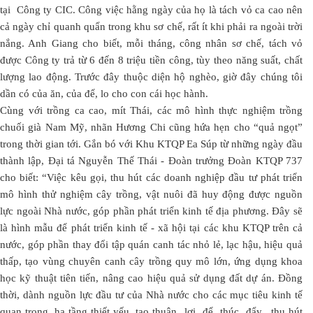
tại Công ty CIC. Công việc hằng ngày của họ là tách vỏ ca cao nên
cả ngày chỉ quanh quẩn trong khu sơ chế, rất ít khi phải ra ngoài trời
nắng. Anh Giang cho biết, mỗi tháng, công nhân sơ chế, tách vỏ
được Công ty trả từ 6 đến 8 triệu tiền công, tùy theo năng suất, chất
lượng lao động. Trước đây thuộc diện hộ nghèo, giờ đây chúng tôi
dần có của ăn, của để, lo cho con cái học hành.
Cùng với trồng ca cao, mít Thái, các mô hình thực nghiệm trồng
chuối già Nam Mỹ, nhãn Hương Chi cũng hứa hẹn cho “quả ngọt”
trong thời gian tới. Gắn bó với Khu KTQP Ea Súp từ những ngày đầu
thành lập, Đại tá Nguyễn Thế Thái - Đoàn trưởng Đoàn KTQP 737
cho biết: “Việc kêu gọi, thu hút các doanh nghiệp đầu tư phát triển
mô hình thử nghiệm cây trồng, vật nuôi đã huy động được nguồn
lực ngoài Nhà nước, góp phần phát triển kinh tế địa phương. Đây sẽ
là hình mẫu để phát triển kinh tế - xã hội tại các khu KTQP trên cả
nước, góp phần thay đổi tập quán canh tác nhỏ lẻ, lạc hậu, hiệu quả
thấp, tạo vùng chuyên canh cây trồng quy mô lớn, ứng dụng khoa
học kỹ thuật tiên tiến, nâng cao hiệu quả sử dụng đất dự án. Đồng
thời, dành nguồn lực đầu tư của Nhà nước cho các mục tiêu kinh tế
quan trọng, hạ tầng thiết yếu, tạo thuận lợi để thúc đẩy, thu hút