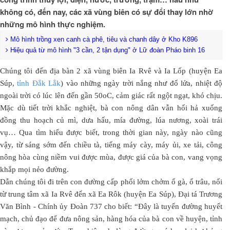
không có, đến nay, các xã vùng biên có sự đổi thay lớn nhờ
những mô hình thực nghiệm.
Mô hình trồng xen canh cà phê, tiêu và chanh dây ở Kho K896
Hiệu quả từ mô hình "3 cần, 2 tận dụng" ở Lữ đoàn Pháo binh 16
Chúng tôi đến địa bàn 2 xã vùng biên Ia Rvê và Ia Lốp (huyện Ea
Súp,
tỉnh Đắk Lắk
) vào những ngày trời nắng như đổ lửa, nhiệt độ
ngoài trời có lúc lên đến gần 50oC, cảm giác rất ngột ngạt, khó chịu.
Mặc dù tiết trời khắc nghiệt, bà con nông dân vẫn hối hả xuống
đồng thu hoạch củ mì, dưa hấu, mía đường, lúa nương, xoài trái
vụ… Qua tìm hiểu được biết, trong thời gian này, ngày nào cũng
vậy, từ sáng sớm đến chiều tà, tiếng máy cày, máy ủi, xe tải, công
nông hòa cùng niềm vui được mùa, được giá của bà con, vang vọng
khắp mọi nẻo đường.
Dẫn chúng tôi đi trên con đường cấp phối lởm chởm ổ gà, ổ trâu, nối
từ trung tâm xã Ia Rvê đến xã Ea Rôk (huyện Ea Súp), Đại tá Trương
Văn Bình - Chính ủy Đoàn 737 cho biết: “Đây là tuyến đường huyết
mạch, chủ đạo để đưa nông sản, hàng hóa của bà con về huyện, tỉnh