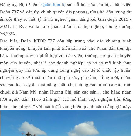
Đảng ủy, Bộ tư lệnh
Quân khu 5
, sự nỗ lực của cán bộ, nhân viên
Đoàn 737 và cấp ủy, chính quyền địa phương, từng hộ dân, vùng dự
án đổi thay rõ nét, tỷ lệ hộ nghèo giảm đáng kể. Giai đoạn 2015 -
2021, Ia Rvê và Ia Lốp giảm được 855 hộ nghèo, tương đương
36,23%.
Đặc biệt, Đoàn KTQP 737 còn tập trung vào các chương trình
khuyến nông, khuyến lâm phát triển sản xuất cho Nhân dân trên địa
bàn. Thường xuyên phối hợp với các viện, trường, cơ quan chuyên
môn của huyện, nhất là các doanh nghiệp, cơ sở có mô hình thực
nghiệm quy mô lớn, áp dụng công nghệ cao để tổ chức tập huấn,
chuyển giao kỹ thuật chăn nuôi gia súc, gia cầm, trồng mới, chăm
sóc các loại cây ăn quả năng suất, chất lượng cao, như: ca cao, mít,
chuối già Nam Mỹ, nhãn Hương Chi, sắn cao sản… cho hàng ngàn
lượt người dân. Theo đánh giá, các mô hình thực nghiệm trên từng
bước “bén duyên” với mảnh đất vùng biên quanh năm nắng gió này.