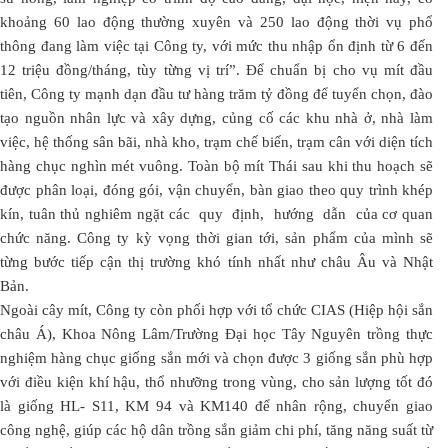
khoảng 60 lao động thường xuyên và 250 lao động thời vụ phổ
thông đang làm việc tại Công ty, với mức thu nhập ổn định từ 6 đến
12 triệu đồng/tháng, tùy từng vị trí”. Để chuẩn bị cho vụ mít đầu
tiên, Công ty mạnh dạn đầu tư hàng trăm tỷ đồng để tuyển chọn, đào
tạo nguồn nhân lực và xây dựng, củng cố các khu nhà ở, nhà làm
việc, hệ thống sân bãi, nhà kho, trạm chế biến, trạm cân với diện tích
hàng chục nghìn mét vuông. Toàn bộ mít Thái sau khi thu hoạch sẽ
được phân loại, đóng gói, vận chuyển, bàn giao theo quy trình khép
kín, tuân thủ nghiêm ngặt các quy định, hướng dẫn của cơ quan
chức năng. Công ty kỳ vọng thời gian tới, sản phẩm của mình sẽ
từng bước tiếp cận thị trường khó tính nhất như châu Âu và Nhật
Bản.
Ngoài cây mít, Công ty còn phối hợp với tổ chức CIAS (Hiệp hội sắn
châu Á), Khoa Nông Lâm/Trường Đại học Tây Nguyên trồng thực
nghiệm hàng chục giống sắn mới và chọn được 3 giống sắn phù hợp
với điều kiện khí hậu, thổ nhưỡng trong vùng, cho sản lượng tốt đó
là giống HL- S11, KM 94 và KM140 để nhân rộng, chuyển giao
công nghệ, giúp các hộ dân trồng sắn giảm chi phí, tăng năng suất từ