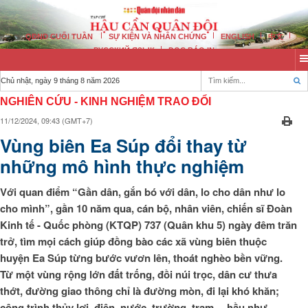
QĐND CUỐI TUẦN
SỰ KIỆN VÀ NHÂN CHỨNG
ENGLISH
中文
РУССКИЙ ЯЗЫК
ĐỌC BÁO IN
Chủ nhật, ngày 9 tháng 8 năm 2026
NGHIÊN CỨU - KINH NGHIỆM TRAO ĐỔI
11/12/2024, 09:43 (GMT+7)
Vùng biên Ea Súp đổi thay từ
những mô hình thực nghiệm
Với quan điểm “Gần dân, gắn bó với dân, lo cho dân như lo
cho mình”, gần 10 năm qua, cán bộ, nhân viên, chiến sĩ Đoàn
Kinh tế - Quốc phòng (KTQP) 737 (Quân khu 5) ngày đêm trăn
trở, tìm mọi cách giúp đồng bào các xã vùng biên thuộc
huyện Ea Súp từng bước vươn lên, thoát nghèo bền vững.
Từ một vùng rộng lớn đất trống, đồi núi trọc, dân cư thưa
thớt, đường giao thông chỉ là đường mòn, đi lại khó khăn;
công trình thủy lợi, điện, nước, trường, trạm… hầu như