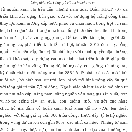
Công nhân của Công ty CIC thu hoạch ca cao.
Từ nguồn kinh phí trên cấp, những năm qua, Đoàn KTQP 737 đã
triển khai xây dựng, bàn giao, đưa vào sử dụng hệ thống công trình
thủy lợi, kênh mương cấp nước phục vụ chăn nuôi, trồng trọt và sinh
hoạt cho người dân trong mùa khô, đồng thời điều tiết, thoát lũ trong
mùa mưa tại các vùng ngập úng. Để tạo việc làm giúp người dân
giảm nghèo, phát triển kinh tế - xã hội, từ năm 2019 đến nay, bằng
nguồn vốn trên cấp, đơn vị đã phối hợp với chính quyền địa phương
02 xã khảo sát, xây dựng các mô hình phát triển kinh tế giúp dân
giảm nghèo bền vững. Trong đó, hỗ trợ cây, con giống, chuồng trại,
kỹ thuật chăn nuôi, trồng trọt cho 286 hộ để phát triển các mô hình
nuôi trâu, bò sinh sản, vịt trời, lợn lai và mô hình trồng cây ăn quả
với tổng giá trị trên 7,7 tỷ đồng. Ngoài việc phát triển các mô hình từ
kinh phí trên cấp, hằng năm, bằng nguồn vốn tăng gia sản xuất, đơn
vị hỗ trợ giống cây ăn quả, con giống (bò, vịt trời) cho hàng
chục hộ gia đình có hoàn cảnh khó khăn để họ vươn lên thoát
nghèo, với tổng giá trị trên 300 triệu đồng. Trước đây, tỷ lệ hộ nghèo
trong vùng dự án lên đến gần 90%, cao nhất cả nước. Nhưng từ năm
2015 đến nay, được sự quan tâm lãnh đạo, chỉ đạo của Thường vụ