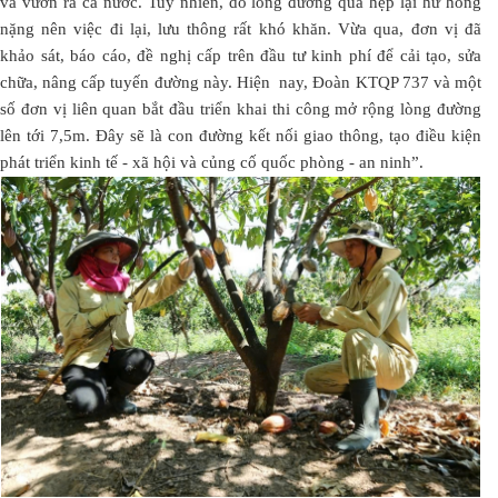
và vươn ra cả nước. Tuy nhiên, do lòng đường quá hẹp lại hư hỏng
nặng nên việc đi lại, lưu thông rất khó khăn. Vừa qua, đơn vị đã
khảo sát, báo cáo, đề nghị cấp trên đầu tư kinh phí để cải tạo, sửa
chữa, nâng cấp tuyến đường này. Hiện nay, Đoàn KTQP 737 và một
số đơn vị liên quan bắt đầu triển khai thi công mở rộng lòng đường
lên tới 7,5m. Đây sẽ là con đường kết nối giao thông, tạo điều kiện
phát triển kinh tế - xã hội và củng cố quốc phòng - an ninh”.