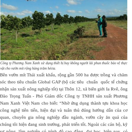
Công ty Phương Nam Xanh sử dụng thiết bị bay không người lái phun thuốc bảo vệ thực
vật cho vườn mít rộng hàng trăm hécta.
Bên vườn mít Thái xuất khẩu, rộng gần 500 ha được trồng và chăm
sóc theo tiêu chuẩn Global GAP (bộ các tiêu chuẩn quốc tế chứng
nhận sản xuất nông nghiệp tốt) tại Thôn 12, xã biên giới Ia Rvê, ông
Đào Trọng Tuấn - Phó Giám đốc Công ty TNHH sản xuất Phương
Nam Xanh Việt Nam cho biết: “Nhờ ứng dụng thành tựu khoa học
công nghệ tiên tiến, hiện đại và tuân thủ đúng hướng dẫn của cơ
quan, chuyên gia nông nghiệp đầu ngành, vườn cây ăn quả của
chúng tôi hiện đang sinh trưởng, phát triển tốt. Ngoài các cán bộ, kỹ
sư nông, lâm nghiệp có trình độ cao đẳng, đại học, hiện nay, có