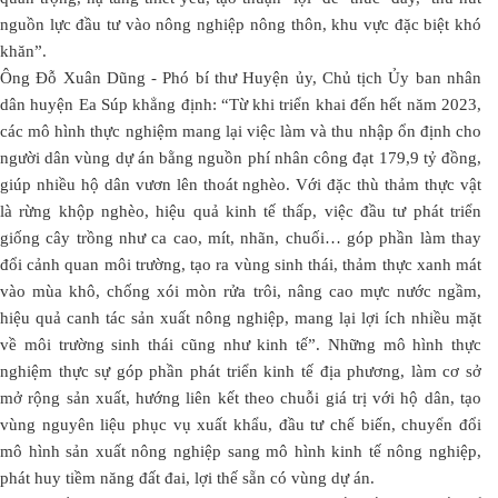
nguồn lực đầu tư vào nông nghiệp nông thôn, khu vực đặc biệt khó
khăn”.
Ông Đỗ Xuân Dũng - Phó bí thư Huyện ủy, Chủ tịch Ủy ban nhân
dân huyện Ea Súp khẳng định: “Từ khi triển khai đến hết năm 2023,
các mô hình thực nghiệm mang lại việc làm và thu nhập ổn định cho
người dân vùng dự án bằng nguồn phí nhân công đạt 179,9 tỷ đồng,
giúp nhiều hộ dân vươn lên thoát nghèo. Với đặc thù thảm thực vật
là rừng khộp nghèo, hiệu quả kinh tế thấp, việc đầu tư phát triển
giống cây trồng như ca cao, mít, nhãn, chuối… góp phần làm thay
đổi cảnh quan môi trường, tạo ra vùng sinh thái, thảm thực xanh mát
vào mùa khô, chống xói mòn rửa trôi, nâng cao mực nước ngầm,
hiệu quả canh tác sản xuất nông nghiệp, mang lại lợi ích nhiều mặt
về môi trường sinh thái cũng như kinh tế”. Những mô hình thực
nghiệm thực sự góp phần phát triển kinh tế địa phương, làm cơ sở
mở rộng sản xuất, hướng liên kết theo chuỗi giá trị với hộ dân, tạo
vùng nguyên liệu phục vụ xuất khẩu, đầu tư chế biến, chuyển đổi
mô hình sản xuất nông nghiệp sang mô hình kinh tế nông nghiệp,
phát huy tiềm năng đất đai, lợi thế sẵn có vùng dự án.