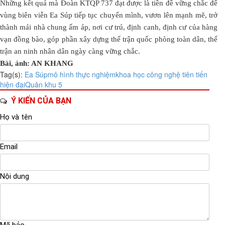
Những kết quả mà Đoàn KTQP 737 đạt được là tiền đề vững chắc để
vùng biên viễn Ea Súp tiếp tục chuyển mình, vươn lên mạnh mẽ, trở
thành mái nhà chung ấm áp, nơi cư trú, định canh, định cư của hàng
vạn đồng bào, góp phần xây dựng thế trận quốc phòng toàn dân, thế
trận an ninh nhân dân ngày càng vững chắc.
Bài, ảnh: AN KHANG
Tag(s):
Ea Súp
mô hình thực nghiệm
khoa học công nghệ tiên tiến
hiện đại
Quân khu 5
Ý KIẾN CỦA BẠN
Họ và tên
Email
Nội dung