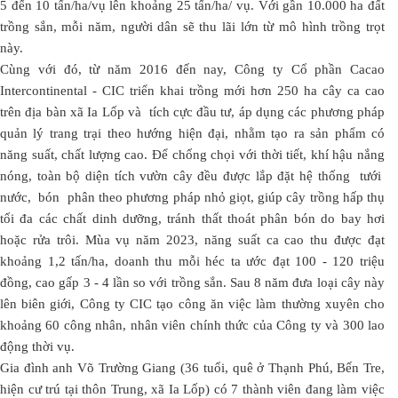
5 đến 10 tấn/ha/vụ lên khoảng 25 tấn/ha/ vụ. Với gần 10.000 ha đất
trồng sắn, mỗi năm, người dân sẽ thu lãi lớn từ mô hình trồng trọt
này.
Cùng với đó, từ năm 2016 đến nay, Công ty Cổ phần Cacao
Intercontinental - CIC triển khai trồng mới hơn 250 ha cây ca cao
trên địa bàn xã Ia Lốp và tích cực đầu tư, áp dụng các phương pháp
quản lý trang trại theo hướng hiện đại, nhằm tạo ra sản phẩm có
năng suất, chất lượng cao. Để chống chọi với thời tiết, khí hậu nắng
nóng, toàn bộ diện tích vườn cây đều được lắp đặt hệ thống tưới
nước, bón phân theo phương pháp nhỏ giọt, giúp cây trồng hấp thụ
tối đa các chất dinh dưỡng, tránh thất thoát phân bón do bay hơi
hoặc rửa trôi. Mùa vụ năm 2023, năng suất ca cao thu được đạt
khoảng 1,2 tấn/ha, doanh thu mỗi héc ta ước đạt 100 - 120 triệu
đồng, cao gấp 3 - 4 lần so với trồng sắn. Sau 8 năm đưa loại cây này
lên biên giới, Công ty CIC tạo công ăn việc làm thường xuyên cho
khoảng 60 công nhân, nhân viên chính thức của Công ty và 300 lao
động thời vụ.
Gia đình anh Võ Trường Giang (36 tuổi, quê ở Thạnh Phú, Bến Tre,
hiện cư trú tại thôn Trung, xã Ia Lốp) có 7 thành viên đang làm việc