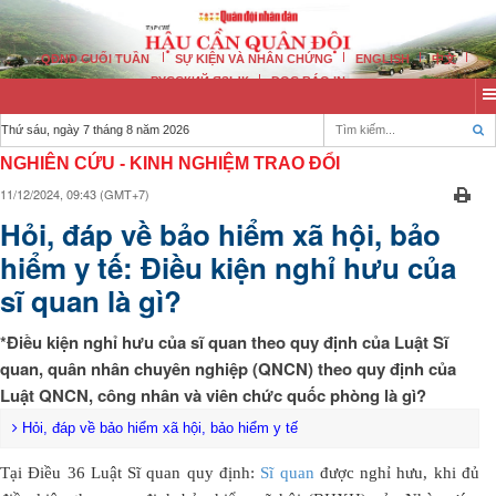
QĐND CUỐI TUẦN
SỰ KIỆN VÀ NHÂN CHỨNG
ENGLISH
中文
РУССКИЙ ЯЗЫК
ĐỌC BÁO IN
Thứ sáu, ngày 7 tháng 8 năm 2026
NGHIÊN CỨU - KINH NGHIỆM TRAO ĐỔI
11/12/2024, 09:43 (GMT+7)
Hỏi, đáp về bảo hiểm xã hội, bảo
hiểm y tế: Điều kiện nghỉ hưu của
sĩ quan là gì?
*Điều kiện nghỉ hưu của sĩ quan theo quy định của Luật Sĩ
quan, quân nhân chuyên nghiệp (QNCN) theo quy định của
Luật QNCN, công nhân và viên chức quốc phòng là gì?
Hỏi, đáp về bảo hiểm xã hội, bảo hiểm y tế
Tại Điều 36 Luật Sĩ quan quy định:
Sĩ quan
được nghỉ hưu, khi đủ