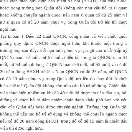
điều kiện theo quy định bảo hiểm xã hội (BHXH) của Nhà nước;
hoặc trong trường hợp Quân đội không còn nhu cầu bố trí sĩ quan
hoặc không chuyển ngành được, nếu nam sĩ quan có đủ 25 năm và
nữ sĩ quan có đủ 20 năm phục vụ trong Quân đội trở lên thì được
nghỉ hưu.
Tại khoản 1 Điều 22 Luật QNCN, công nhân và viên chức quốc
phòng quy định: QNCN được nghỉ hưu, khi thuộc một trong 3
trường hợp sau đây: Hết hạn tuổi phục vụ tại ngũ cao nhất (cấp uý
QNCN: nam 52 tuổi, nữ 52 tuổi; thiếu tá, trung tá QNCN: nam 54
tuổi, nữ 54 tuổi; thượng tá QNCN: nam 56 tuổi, nữ 55 tuổi) và có đủ
20 năm đóng BHXH trở lên. Nam QNCN có đủ 25 năm, nữ QNCN
có đủ 20 năm phục vụ trong Quân đội trở lên do thay đổi tổ chức
biên chế mà Quân đội không còn nhu cầu bố trí sử dụng. Chiến đấu
viên thực hiện nhiệm vụ khi đủ 40 tuổi thì được ưu tiên đào tạo, bồi
dưỡng và được bố trí đảm nhiệm chức danh khác phù hợp với yêu
cầu của Quân đội hoặc được chuyển ngành. Trường hợp Quân đội
không thể tiếp tục bố trí sử dụng và không thể chuyển ngành được
nếu có đủ 20 năm đóng BHXH, trong đó có đủ 15 năm là chiến đấu
viên thì được nghỉ hưu.