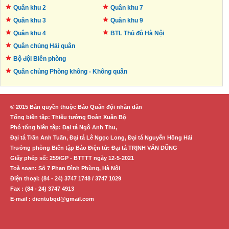
Quân khu 2
Quân khu 7
Quân khu 3
Quân khu 9
Quân khu 4
BTL Thủ đô
Hà Nội
Quân chủng Hải quân
Bộ đội Biên phòng
Quân chủng Phòng không -
Không quân
© 2015 Bản quyền thuộc Báo Quân đội nhân dân
Tổng biên tập: Thiếu tướng Đoàn Xuân Bộ
Phó tổng biên tập: Đại tá Ngô Anh Thu,
Đại tá Trần Anh Tuấn, Đại tá Lê Ngọc Long, Đại tá Nguyễn Hồng Hải
Trưởng phòng Biên tập Báo Điện tử: Đại tá TRỊNH VĂN DŨNG
Giấy phép số: 259/GP - BTTTT ngày 12-5-2021
Toà soạn: Số 7 Phan Đình Phùng, Hà Nội
Điện thoại: (84 - 24) 3747 1748 / 3747 1029
Fax : (84 - 24) 3747 4913
E-mail : dientubqd@gmail.com