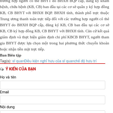
trường hợp người có thẻ BHYT do BHXH BQP cấp, đăng ký khám
bệnh, chữa bệnh (KB, CB) ban đầu tại các cơ sở quân y ký hợp đồng
KB, CB BHYT với BHXH BQP. BHXH tỉnh, thành phố trực thuộc
Trung ương thanh toán trực tiếp đối với các trường hợp người có thẻ
BHYT do BHXH BQP cấp, đăng ký KB, CB ban đầu tại các cơ sở
KB, CB ký hợp đồng KB, CB BHYT với BHXH tỉnh. Căn cứ kết quả
giám định và thực hiện giám định chi phí KBCB BHYT, người tham
gia BHYT được lựa chọn một trong hai phương thức chuyển khoản
hoặc nhận tiền mặt trực tiếp.
Ban Biên tập
Tag(s):
sĩ quan
Điều kiện nghỉ hưu của sĩ quan
chế độ hưu trí
Ý KIẾN CỦA BẠN
Họ và tên
Email
Nội dung