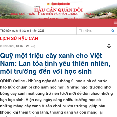
QĐND CUỐI TUẦN
SỰ KIỆN VÀ NHÂN CHỨNG
ENGLISH
中文
РУССКИЙ ЯЗЫК
ĐỌC BÁO IN
Thứ bảy, ngày 8 tháng 8 năm 2026
LỊCH SỬ HẬU CẦN
09/09/2020, 13:46 (GMT+7)
Quỹ một triệu cây xanh cho Việt
Nam: Lan tỏa tình yêu thiên nhiên,
môi trường đến với học sinh
QĐND Online - Những ngày đầu tháng 9, học sinh cả nước
háo hức chuẩn bị cho năm học mới. Những ngôi trường nhờ
bóng cây xanh mát cũng trở nên tươi mới để đón chào những
bạn học sinh. Hiện nay, ngày càng nhiều trường học có
những mảng cây xanh ở sân chơi, vườn trường, giúp bầu
không khí thêm trong lành, thoáng đãng và còn mang lại