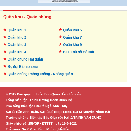
Quân khu - Quân chủng
Quân khu 1
Quân khu 5
Quân khu 2
Quân khu 7
Quân khu 3
Quân khu 9
Quân khu 4
BTL Thủ đô
Hà Nội
Quân chủng Hải quân
Bộ đội Biên phòng
Quân chủng Phòng không -
Không quân
© 2015 Bản quyền thuộc Báo Quân đội nhân dân
Tổng biên tập: Thiếu tướng Đoàn Xuân Bộ
Phó tổng biên tập: Đại tá Ngô Anh Thu,
Đại tá Trần Anh Tuấn, Đại tá Lê Ngọc Long, Đại tá Nguyễn Hồng Hải
Trưởng phòng Biên tập Báo Điện tử: Đại tá TRỊNH VĂN DŨNG
Giấy phép số: 259/GP - BTTTT ngày 12-5-2021
Toà soạn: Số 7 Phan Đình Phùng, Hà Nội