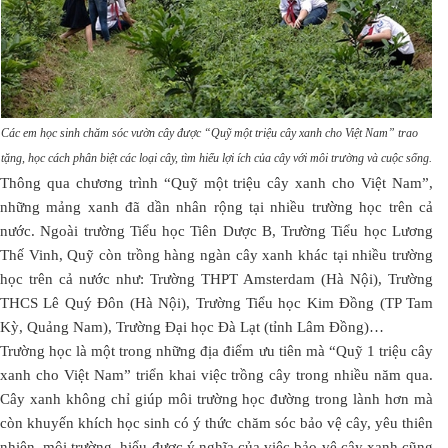
Các em học sinh chăm sóc vườn cây được “Quỹ một triệu cây xanh cho Việt Nam” trao
tặng, học cách phân biệt các loại cây, tìm hiểu lợi ích của cây với môi trường và cuộc sống.
Thông qua chương trình “Quỹ một triệu cây xanh cho Việt Nam”,
những mảng xanh đã dần nhân rộng tại nhiều trường học trên cả
nước. Ngoài trường Tiểu học Tiên Dược B, Trường Tiểu học Lương
Thế Vinh, Quỹ còn trồng hàng ngàn cây xanh khác tại nhiều trường
học trên cả nước như: Trường THPT Amsterdam (Hà Nội), Trường
THCS Lê Quý Đôn (Hà Nội), Trường Tiểu học Kim Đồng (TP Tam
Kỳ, Quảng Nam), Trường Đại học Đà Lạt (tỉnh Lâm Đồng)…
Trường học là một trong những địa điểm ưu tiên mà “Quỹ 1 triệu cây
xanh cho Việt Nam” triển khai việc trồng cây trong nhiều năm qua.
Cây xanh không chỉ giúp môi trường học đường trong lành hơn mà
còn khuyến khích học sinh có ý thức chăm sóc bảo vệ cây, yêu thiên
nhiên, môi trường, hiểu được ý nghĩa của việc bảo vệ cây xanh cũng