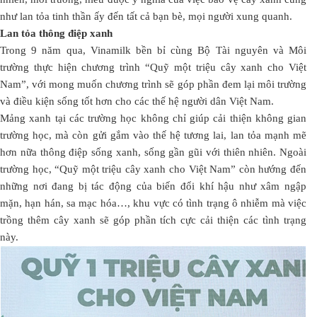
như lan tỏa tinh thần ấy đến tất cả bạn bè, mọi người xung quanh.
Lan tỏa thông điệp xanh
Trong 9 năm qua, Vinamilk bền bỉ cùng Bộ Tài nguyên và Môi
trường thực hiện chương trình “Quỹ một triệu cây xanh cho Việt
Nam”, với mong muốn chương trình sẽ góp phần đem lại môi trường
và điều kiện sống tốt hơn cho các thế hệ người dân Việt Nam.
Mảng xanh tại các trường học không chỉ giúp cải thiện không gian
trường học, mà còn gửi gắm vào thế hệ tương lai, lan tỏa mạnh mẽ
hơn nữa thông điệp sống xanh, sống gần gũi với thiên nhiên. Ngoài
trường học, “Quỹ một triệu cây xanh cho Việt Nam” còn hướng đến
những nơi đang bị tác động của biến đổi khí hậu như xâm ngập
mặn, hạn hán, sa mạc hóa…, khu vực có tình trạng ô nhiễm mà việc
trồng thêm cây xanh sẽ góp phần tích cực cải thiện các tình trạng
này.