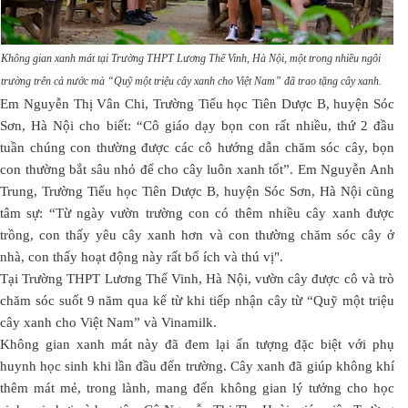
Không gian xanh mát tại Trường THPT Lương Thế Vinh, Hà Nội, một trong nhiều ngôi
trường trên cả nước mà “Quỹ một triệu cây xanh cho Việt Nam” đã trao tặng cây xanh.
Em Nguyễn Thị Vân Chi, Trường Tiểu học Tiên Dược B, huyện Sóc
Sơn, Hà Nội cho biết: “Cô giáo dạy bọn con rất nhiều, thứ 2 đầu
tuần chúng con thường được các cô hướng dẫn chăm sóc cây, bọn
con thường bắt sâu nhỏ để cho cây luôn xanh tốt”. Em Nguyễn Anh
Trung, Trường Tiểu học Tiên Dược B, huyện Sóc Sơn, Hà Nội cũng
tâm sự: “Từ ngày vườn trường con có thêm nhiều cây xanh được
trồng, con thấy yêu cây xanh hơn và con thường chăm sóc cây ở
nhà, con thấy hoạt động này rất bổ ích và thú vị".
Tại Trường THPT Lương Thế Vinh, Hà Nội, vườn cây được cô và trò
chăm sóc suốt 9 năm qua kể từ khi tiếp nhận cây từ “Quỹ một triệu
cây xanh cho Việt Nam” và Vinamilk.
Không gian xanh mát này đã đem lại ấn tượng đặc biệt với phụ
huynh học sinh khi lần đầu đến trường. Cây xanh đã giúp không khí
thêm mát mẻ, trong lành, mang đến không gian lý tưởng cho học