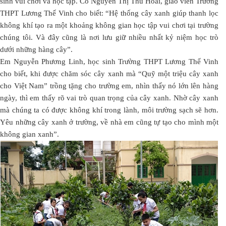
sinh vui chơi và học tập. Cô Nguyễn Thị Thu Hoài, giáo viên Trường
THPT Lương Thế Vinh cho biết: “Hệ thống cây xanh giúp thanh lọc
không khí tạo ra một khoảng không gian học tập vui chơi tại trường
chúng tôi. Và đây cũng là nơi lưu giữ nhiều nhất kỷ niệm học trò
dưới những hàng cây”.
Em Nguyễn Phương Linh, học sinh Trường THPT Lương Thế Vinh
cho biết, khi được chăm sóc cây xanh mà “Quỹ một triệu cây xanh
cho Việt Nam” trồng tặng cho trường em, nhìn thấy nó lớn lên hàng
ngày, thì em thấy rõ vai trò quan trọng của cây xanh. Nhờ cây xanh
mà chúng ta có được không khí trong lành, môi trường sạch sẽ hơn.
Yêu những cây xanh ở trường, về nhà em cũng tự tạo cho mình một
không gian xanh”.