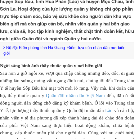
huyện Sốp Bâu, tỉnh Hủa Phăn (Lào) và huyện Mộc Châu, tỉnh
Sơn La. Hoạt động của lực lượng quân y không chỉ góp phần
trực tiếp chăm sóc, bảo vệ sức khỏe cho người dân khu vực
biên giới mà còn giúp cán bộ, nhân viên quân y hai bên giao
lưu, chia sẻ, học tập kinh nghiệm, thắt chặt tình đoàn kết, hữu
nghị giữa Quân đội và ngành Quân y hai nước.
Bộ đội Biên phòng tỉnh Hà Giang: Điểm tựa của nhân dân nơi biên
giới
Ngời sáng hình ảnh thầy thuốc quân y nơi biên giới
Sau hơn 2 giờ ngồi xe, vượt qua chập chùng những đèo, dốc, đi giữa
những làn sương mỏng vắt ngang đỉnh núi, chúng tôi đến Trung tâm
Y tế huyện Sốp Bâu khi mặt trời mới ló rạng. Vậy mà, khi đoàn cán
bộ, thầy thuốc quân y
Quân đội nhân dân Việt Nam
đến, đã có rất
đông người dân đứng chờ đăng ký khám bệnh. Ở lối vào Trung tâm
Y tế, lực lượng thầy thuốc quân y Quân đội nhân dân
Lào
và cán bộ,
nhân viên y tế địa phương đã xếp thành hàng dài để chào đón đoàn
của phía Việt Nam sang thực hiện hoạt động khám, chữa bệnh
chung, cấp thuốc miễn phí cho người dân. Cùng với nụ cười tươi,