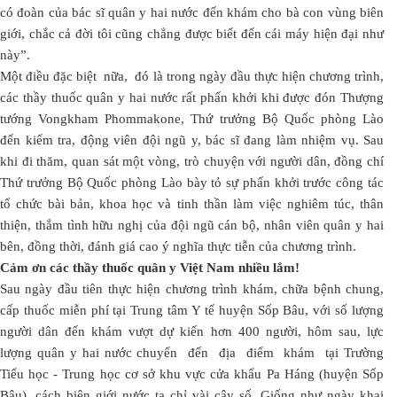
có đoàn của bác sĩ quân y hai nước đến khám cho bà con vùng biên
giới, chắc cả đời tôi cũng chẳng được biết đến cái máy hiện đại như
này”.
Một điều đặc biệt nữa, đó là trong ngày đầu thực hiện chương trình,
các thầy thuốc quân y hai nước rất phấn khởi khi được đón Thượng
tướng Vongkham Phommakone, Thứ trưởng Bộ Quốc phòng Lào
đến kiểm tra, động viên đội ngũ y, bác sĩ đang làm nhiệm vụ. Sau
khi đi thăm, quan sát một vòng, trò chuyện với người dân, đồng chí
Thứ trưởng Bộ Quốc phòng Lào bày tỏ sự phấn khởi trước công tác
tổ chức bài bản, khoa học và tinh thần làm việc nghiêm túc, thân
thiện, thắm tình hữu nghị của đội ngũ cán bộ, nhân viên quân y hai
bên, đồng thời, đánh giá cao ý nghĩa thực tiễn của chương trình.
Cảm ơn các thầy thuốc quân y Việt Nam nhiều lắm!
Sau ngày đầu tiên thực hiện chương trình khám, chữa bệnh chung,
cấp thuốc miễn phí tại Trung tâm Y tế huyện Sốp Bâu, với số lượng
người dân đến khám vượt dự kiến hơn 400 người, hôm sau, lực
lượng quân y hai nước chuyển đến địa điểm khám tại Trường
Tiểu học - Trung học cơ sở khu vực cửa khẩu Pa Háng (huyện Sốp
Bâu), cách biên giới nước ta chỉ vài cây số. Giống như ngày khai