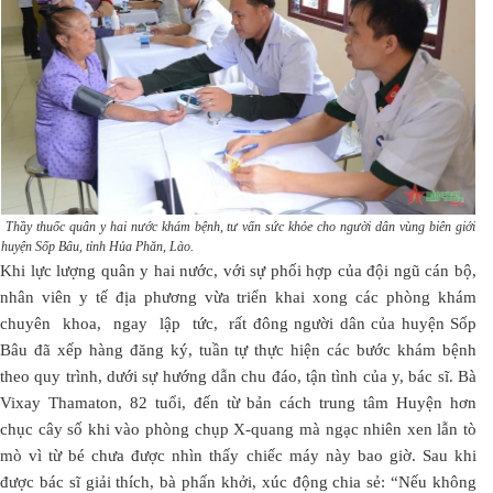
Thầy thuốc quân y hai nước khám bệnh, tư vấn sức khỏe cho người dân vùng biên giới
huyện Sốp Bâu, tỉnh Hủa Phăn, Lào.
Khi lực lượng quân y hai nước, với sự phối hợp của đội ngũ cán bộ,
nhân viên y tế địa phương vừa triển khai xong các phòng khám
chuyên khoa, ngay lập tức, rất đông người dân của huyện Sốp
Bâu đã xếp hàng đăng ký, tuần tự thực hiện các bước khám bệnh
theo quy trình, dưới sự hướng dẫn chu đáo, tận tình của y, bác sĩ. Bà
Vixay Thamaton, 82 tuổi, đến từ bản cách trung tâm Huyện hơn
chục cây số khi vào phòng chụp X-quang mà ngạc nhiên xen lẫn tò
mò vì từ bé chưa được nhìn thấy chiếc máy này bao giờ. Sau khi
được bác sĩ giải thích, bà phấn khởi, xúc động chia sẻ: “Nếu không