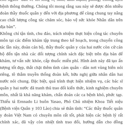
bệnh thông thường. Chúng tôi mong rằng sau này sẽ được đón nhiều
đoàn thầy thuốc quân y đến với địa phương để cùng chung tay nâng
cao chất lượng công tác chăm sóc, bảo vệ sức khỏe Nhân dân trên
địa bàn”.
Không chỉ tận tình, chu đáo, trách nhiệm thực hiện công tác chuyên
môn tại các điểm khám tập trung theo kế hoạch, trong chuyến công
tác lần này, đoàn cán bộ, thầy thuốc quân y của hai nước còn cử cán
bộ đến tận nhà các đối tượng chính sách đặc biệt trên địa bàn để
khám, tư vấn sức khỏe, cấp thuốc miễn phí. Hình ảnh này đã tạo ấn
tượng tốt đẹp, thắt chặt thêm tình cảm quân - dân nơi vùng biên nói
riêng, tô thắm truyền thống đoàn kết, hữu nghị giữa nhân dân hai
nước nói chung. Đặc biệt, quá trình thực hiện nhiệm vụ, các bác sĩ
quân y hai nước đã tranh thủ trao đổi kiến thức, kinh nghiệm chuyên
môn, nhất là khả năng khám, chẩn đoán các ca bệnh khó, phức tạp.
Thiếu tá Ernnado Li buôn Yasao, Phó Chủ nhiệm Khoa Tiết niệu
(Bệnh viện Quân y 103 Lào) chia sẻ thân tình: “Các thầy thuốc quân
y đoàn Việt Nam có chuyên môn rất tốt, phát hiện các bệnh lý rất
chính xác, đã vậy còn nhiệt tình trao đổi, hướng dẫn cho đồng