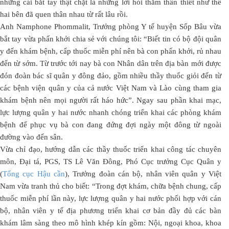
những cái bắt tay thật chặt là những lời hỏi thăm thân thiết như thể
hai bên đã quen thân nhau từ rất lâu rồi.
Anh Namphone Phommalit, Trưởng phòng Y tế huyện Sốp Bâu vừa
bắt tay vừa phấn khởi chia sẻ với chúng tôi: “Biết tin có bộ đội quân
y đến khám bệnh, cấp thuốc miễn phí nên bà con phấn khởi, rủ nhau
đến từ sớm. Từ trước tới nay bà con Nhân dân trên địa bàn mới được
đón đoàn bác sĩ quân y đông đảo, gồm nhiều thầy thuốc giỏi đến từ
các bệnh viện quân y của cả nước Việt Nam và Lào cùng tham gia
khám bệnh nên mọi người rất háo hức”. Ngay sau phần khai mạc,
lực lượng quân y hai nước nhanh chóng triển khai các phòng khám
bệnh để phục vụ bà con đang đứng đợi ngày một đông từ ngoài
đường vào đến sân.
Vừa chỉ đạo, hướng dẫn các thầy thuốc triển khai công tác chuyên
môn, Đại tá, PGS, TS Lê Văn Đông, Phó Cục trưởng Cục Quân y
(
Tổng cục Hậu cần
), Trưởng đoàn cán bộ, nhân viên quân y Việt
Nam vừa tranh thủ cho biết: “Trong đợt khám, chữa bệnh chung, cấp
thuốc miễn phí lần này, lực lượng quân y hai nước phối hợp với cán
bộ, nhân viên y tế địa phương triển khai cơ bản đầy đủ các bàn
khám lâm sàng theo mô hình khép kín gồm: Nội, ngoại khoa, khoa