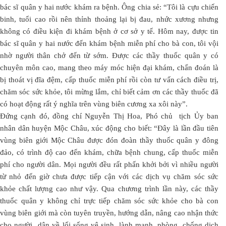
bác sĩ quân y hai nước khám ra bệnh. Ông chia sẻ: “Tôi là cựu chiến
binh, tuổi cao rồi nên thỉnh thoảng lại bị đau, nhức xương nhưng
không có điều kiện đi khám bệnh ở cơ sở y tế. Hôm nay, được tin
bác sĩ quân y hai nước đến khám bệnh miễn phí cho bà con, tôi vội
nhờ người thân chở đến từ sớm. Được các thầy thuốc quân y có
chuyên môn cao, mang theo máy móc hiện đại khám, chẩn đoán là
bị thoát vị đĩa đệm, cấp thuốc miễn phí rồi còn tư vấn cách điều trị,
chăm sóc sức khỏe, tôi mừng lắm, chỉ biết cảm ơn các thầy thuốc đã
có hoạt động rất ý nghĩa trên vùng biên cương xa xôi này”.
Đứng cạnh đó, đồng chí Nguyễn Thị Hoa, Phó chủ tịch Ủy ban
nhân dân huyện Mộc Châu, xúc động cho biết: “Đây là lần đầu tiên
vùng biên giới Mộc Châu được đón đoàn thầy thuốc quân y đông
đảo, có trình độ cao đến khám, chữa bệnh chung, cấp thuốc miễn
phí cho người dân. Mọi người đều rất phấn khởi bởi vì nhiều người
từ nhỏ đến giờ chưa được tiếp cận với các dịch vụ chăm sóc sức
khỏe chất lượng cao như vậy. Qua chương trình lần này, các thầy
thuốc quân y không chỉ trực tiếp chăm sóc sức khỏe cho bà con
vùng biên giới mà còn tuyên truyền, hướng dẫn, nâng cao nhận thức
cho người dân về lối sống vệ sinh, lành mạnh, phòng, chống dịch