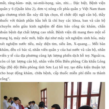
mắt, răng-hàm- mặt, tai-mũi-họng, sản, nhi… Đặc biệt, Bệnh viện
quân y 6 (Quân khu 2), đơn vị nòng cốt phía quân y Việt Nam tham
gia chương trình lần này đã lựa chọn, tổ chức đội ngũ cán bộ, thầy
thuốc với thành phần hầu hết là chỉ huy các khoa, ban và cán bộ
chuyên môn giàu kinh nghiệm để đảm bảo công tác khám, chẩn
đoán bệnh đạt chất lượng cao nhất. Bệnh viện đã mang theo một số
trang bị, máy móc mới, hiện đại như máy xét nghiệm sinh hóa, máy
xét nghiệm nước tiểu, máy điện tim, siêu âm, X-quang… Mỗi bàn
khám, đều có bác sĩ, nhân viên quân y của hai nước và cán bộ, nhân
viên y tế của địa phương cùng lực lượng phiên dịch hỗ trợ. Ngoài ra,
còn có lực lượng cán bộ, nhân viên Đồn Biên phòng Cửa khẩu Lóng
Sập (Bộ đội Biên phòng tỉnh Sơn La) hỗ trợ, tạo điều kiện thuận lợi
cho hoạt động khám, chữa bệnh, cấp thuốc miễn phí diễn ra thành
công”.