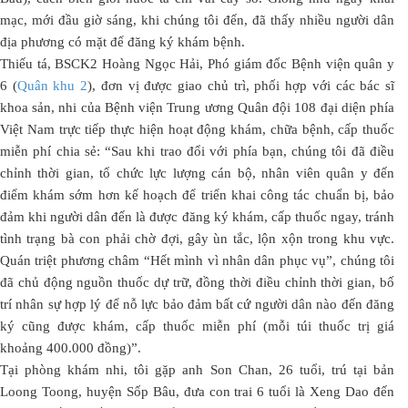
mạc, mới đầu giờ sáng, khi chúng tôi đến, đã thấy nhiều người dân
địa phương có mặt để đăng ký khám bệnh.
Thiếu tá, BSCK2 Hoàng Ngọc Hải, Phó giám đốc Bệnh viện quân y
6 (
Quân khu 2
), đơn vị được giao chủ trì, phối hợp với các bác sĩ
khoa sản, nhi của Bệnh viện Trung ương Quân đội 108 đại diện phía
Việt Nam trực tiếp thực hiện hoạt động khám, chữa bệnh, cấp thuốc
miễn phí chia sẻ: “Sau khi trao đổi với phía bạn, chúng tôi đã điều
chỉnh thời gian, tổ chức lực lượng cán bộ, nhân viên quân y đến
điểm khám sớm hơn kế hoạch để triển khai công tác chuẩn bị, bảo
đảm khi người dân đến là được đăng ký khám, cấp thuốc ngay, tránh
tình trạng bà con phải chờ đợi, gây ùn tắc, lộn xộn trong khu vực.
Quán triệt phương châm “Hết mình vì nhân dân phục vụ”, chúng tôi
đã chủ động nguồn thuốc dự trữ, đồng thời điều chỉnh thời gian, bố
trí nhân sự hợp lý để nỗ lực bảo đảm bất cứ người dân nào đến đăng
ký cũng được khám, cấp thuốc miễn phí (mỗi túi thuốc trị giá
khoảng 400.000 đồng)”.
Tại phòng khám nhi, tôi gặp anh Son Chan, 26 tuổi, trú tại bản
Loong Toong, huyện Sốp Bâu, đưa con trai 6 tuổi là Xeng Dao đến