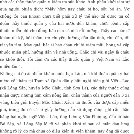
nhờ các thầy thuốc quân y kiểm tra sức khỏe. Anh phấn khởi tâm sự
qua người phiên dịch: “Mấy hôm nay cháu bị ho, sốt, bỏ ăn. Vợ
chồng tôi băn khoăn chưa biết phải xử lý thế nào thì được tin có
đoàn thầy thuốc quân y của hai nước đến khám, chữa bệnh, cấp
thuốc miễn phí cho đồng bào nên cả nhà rất mừng. Thấy các bác sĩ
khám rất kỹ, hỏi thăm, trò chuyện, hướng dẫn tận tình, chu đáo, tôi
rất yên tâm. May quá, bác sĩ bảo cháu chỉ bị viêm mũi, họng và cấp
thuốc miễn phí, hướng dẫn về nhà uống. Chắc chỉ vài ngày là cháu
sẽ khỏe thôi. Tôi cảm ơn các thầy thuốc quân y Việt Nam và Lào
nhiều lắm”.
Không chỉ ở các điểm khám nước bạn Lào, mà khi đoàn quân y hai
nước về khám tại Trạm xá Quân dân y hữu nghị biên giới Việt - Lào
(xã Lóng Sập, huyện Mộc Châu, tỉnh Sơn La), các thầy thuốc cũng
nhận được những tình cảm nồng ấm, chân thành của người dân 3 xã
vùng biên giới huyện Mộc Châu. Xách túi thuốc vừa được cấp miễn
phí, trong đó có cả tờ giấy hướng dẫn sử dụng được ghi cẩn thận
bằng hai ngôn ngữ Việt - Lào, ông Lương Văn Phượng, đến từ bản
Bó Sập, xã Lóng Sập lộ rõ vẻ phấn khởi vì sau cả tuần đau lưng
không rõ lý do mà chưa có điều kiện đi viện khám, nay ông đã được