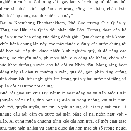
nghiệp nước bạn. Chỉ trong vài ngày làm việc chung, tôi đã học hỏi
được rất nhiều kinh nghiệm quý trong công tác khám, chẩn đoán
bệnh để áp dụng vào thực tiễn sau này”.
Đại tá Khenthong Phatthanakham, Phó Cục trưởng Cục Quân y,
Tổng cục Hậu cần Quân đội nhân dân Lào, Trưởng đoàn cán bộ
quân y nước bạn cũng xúc động đánh giá: “Qua chương trình khám,
chữa bệnh chung lần này, các thầy thuốc quân y của nước chúng tôi
đã học hỏi, tiếp thu được nhiều kinh nghiệm quý, từ đó nâng cao
năng lực chuyên môn, phục vụ hiệu quả công tác khám, chăm sóc
sức khỏe thường xuyên cho bộ đội và Nhân dân. Mong rằng hoạt
động này sẽ diễn ra thường xuyên, qua đó, góp phần tăng cường
tình đoàn kết, hữu nghị giữa lực lượng quân y hai nước nói riêng và
quân đội hai nước nói chung”.
Buổi tối giao lưu chia tay, kết thúc hoạt động tại thị trấn Mộc Châu
(huyện Mộc Châu, tỉnh Sơn La) diễn ra trong không khí thân tình,
cởi mở, quyến luyến, bịn rịn. Ngoài những cái bắt tay thật chặt, là
những câu nói cảm ơn được thể hiện bằng cả hai ngôn ngữ Việt -
Lào. Ai cũng muốn chương trình kéo dài hơn nữa, để thời gian giao
lưu, thực hiện nhiệm vụ chung được lâu hơn mặc dù số lượng người