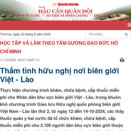
QĐND CUỐI TUẦN
SỰ KIỆN VÀ NHÂN CHỨNG
ENGLISH
中文
РУССКИЙ ЯЗЫК
ĐỌC BÁO IN
Thứ hai, ngày 10 tháng 8 năm 2026
HỌC TẬP VÀ LÀM THEO TẤM GƯƠNG ĐẠO ĐỨC HỒ
CHÍ MINH
11/12/2024, 09:37 (GMT+7)
Thắm tình hữu nghị nơi biên giới
Việt - Lào
Thực hiện chương trình khám, chữa bệnh, cấp thuốc miễn
phí cho Nhân dân khu vực biên giới Việt - Lào, trong khuôn
khổ chương trình Giao lưu Hữu nghị quốc phòng biên giới
Việt Nam - Lào lần thứ 2, từ ngày 12 đến 14-10-2024, các thầy
thuốc quân y hai nước đã tổ chức khám, chữa bệnh, cấp
thuốc miễn phí cho 2.105 người dân khu vực biên giới thuộc